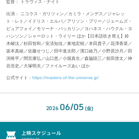
監督： トラヴィス・ナイト
出演： ニコラス・ガリツィン／カミラ・メンデス／ジャレッ
ト・レト／イドリス・エルバ／アリソン・ブリー／ジェームズ・
ピュアフォイ／モリーナ・バッカリン／ヨハネス・ハウクル・ヨ
ハンソン／シャーロット・ライリー ほか【日本語吹き替え】鈴
木崚汰／杉⽥智和／安済知佳／東地宏樹／本⽥貴⼦／花澤⾹菜／
坂本真綾／佐藤せつじ／⽥中進太郎／濱⼝綾乃／⼩野原沙⽉／⽥
渕将平／間宮康弘／⼭⼝恵／⼩堀真⽣／森脇陸三／前⽥啓太／神
⾕浩史／⼤塚明夫／ファイルーズあい ほか
公式サイト：
https://masters-of-the-universe.jp/
06/05
2026
(金)