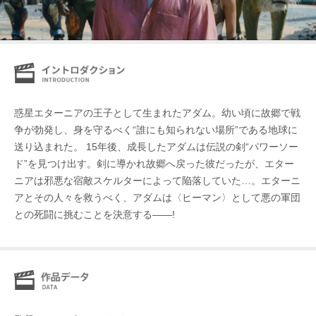
惑星エターニアの王子として生まれたアダム。幼い頃に故郷で戦
争が勃発し、身を守るべく“誰にも知られない場所”である地球に
送り込まれた。 15年後、成長したアダムは伝説の剣“パワーソー
ド”を見つけ出す。剣に導かれ故郷へ戻った彼だったが、エター
ニアは邪悪な宿敵スケルターによって陥落していた…。エターニ
アとその人々を救うべく、アダムは〈ヒーマン〉として悪の軍団
との死闘に挑むことを決意する――!