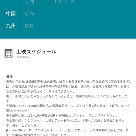
箕面
HAT神戸
中国
広島
九州
佐賀
備考
※青少年の方(18歳未満等対象の劇場が所在する都道府県の青少年保護条例で定める青少年)
は、深夜営業及び映画の終映時間が午後11時(大阪府、群馬県、三重県は午後10時）を越え
る上映回は当該条例の定めにより入場できません。
但し、条例が上記と異なる定めをしているときは、条例の定めるところによるものとしま
す。
大阪府においては16歳未満の方で保護者同伴でない場合は午後7時を過ぎる上映回にはご入
場いただけません。
※本編開始前には5～15分程度のCF・予告編がございます。予めご了承ください。
※上映作品・スケジュール・上映シアター番号などは、予告なく変更する場合がありま
す。何卒、ご了承下さい。
[L] Late Show Lマークの回はレイトショーとなります。サービス対象外の作品もございま
す。各劇場の鑑賞料金ページをご確認ください。