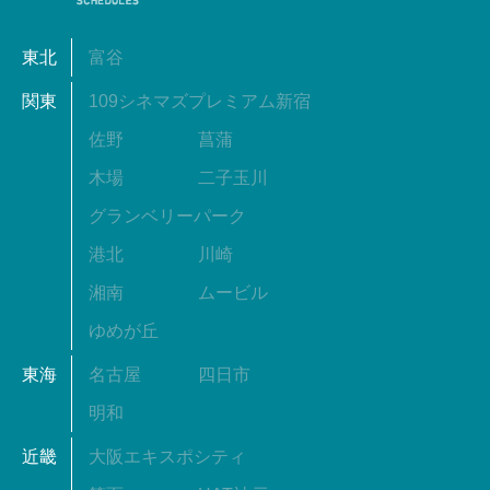
東北
富谷
関東
109シネマズプレミアム新宿
佐野
菖蒲
木場
二子玉川
グランベリーパーク
港北
川崎
湘南
ムービル
ゆめが丘
東海
名古屋
四日市
明和
近畿
大阪エキスポシティ