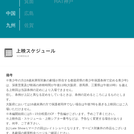
箕面
HAT神戸
中国
広島
九州
佐賀
備考
※青少年の方(18歳未満等対象の劇場が所在する都道府県の青少年保護条例で定める青少年)
は、深夜営業及び映画の終映時間が午後11時(大阪府、群馬県、三重県は午後10時）を越え
る上映回は当該条例の定めにより入場できません。
但し、条例が上記と異なる定めをしているときは、条例の定めるところによるものとしま
す。
大阪府においては16歳未満の方で保護者同伴でない場合は午後7時を過ぎる上映回にはご入
場いただけません。
※本編開始前には5～15分程度のCF・予告編がございます。予めご了承ください。
※上映作品・スケジュール・上映シアター番号などは、予告なく変更する場合がありま
す。何卒、ご了承下さい。
[L] Late Show Lマークの回はレイトショーとなります。サービス対象外の作品もございま
す。各劇場の鑑賞料金ページをご確認ください。