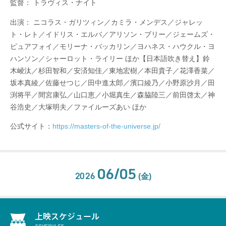
監督： トラヴィス・ナイト
出演： ニコラス・ガリツィン／カミラ・メンデス／ジャレッ
ト・レト／イドリス・エルバ／アリソン・ブリー／ジェームズ・
ピュアフォイ／モリーナ・バッカリン／ヨハネス・ハウクル・ヨ
ハンソン／シャーロット・ライリー ほか【日本語吹き替え】鈴
木崚汰／杉⽥智和／安済知佳／東地宏樹／本⽥貴⼦／花澤⾹菜／
坂本真綾／佐藤せつじ／⽥中進太郎／濱⼝綾乃／⼩野原沙⽉／⽥
渕将平／間宮康弘／⼭⼝恵／⼩堀真⽣／森脇陸三／前⽥啓太／神
⾕浩史／⼤塚明夫／ファイルーズあい ほか
公式サイト：
https://masters-of-the-universe.jp/
06/05
2026
(金)