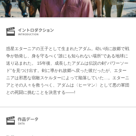
惑星エターニアの王子として生まれたアダム。幼い頃に故郷で戦
争が勃発し、身を守るべく“誰にも知られない場所”である地球に
送り込まれた。 15年後、成長したアダムは伝説の剣“パワーソー
ド”を見つけ出す。剣に導かれ故郷へ戻った彼だったが、エター
ニアは邪悪な宿敵スケルターによって陥落していた…。エターニ
アとその人々を救うべく、アダムは〈ヒーマン〉として悪の軍団
との死闘に挑むことを決意する――!