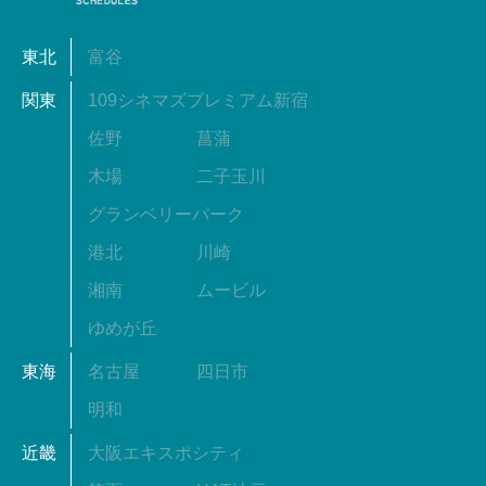
東北
富谷
関東
109シネマズプレミアム新宿
佐野
菖蒲
木場
二子玉川
グランベリーパーク
港北
川崎
湘南
ムービル
ゆめが丘
東海
名古屋
四日市
明和
近畿
大阪エキスポシティ