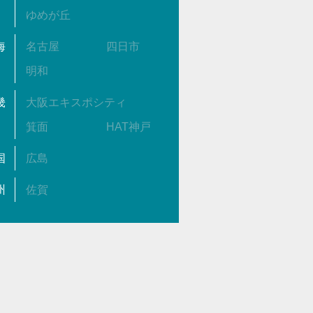
ゆめが丘
海
名古屋
四日市
明和
畿
大阪エキスポシティ
箕面
HAT神戸
国
広島
州
佐賀