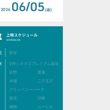
06/05
2026
(金)
北
富谷
東
109シネマズプレミアム新宿
佐野
菖蒲
木場
二子玉川
グランベリーパーク
港北
川崎
湘南
ムービル