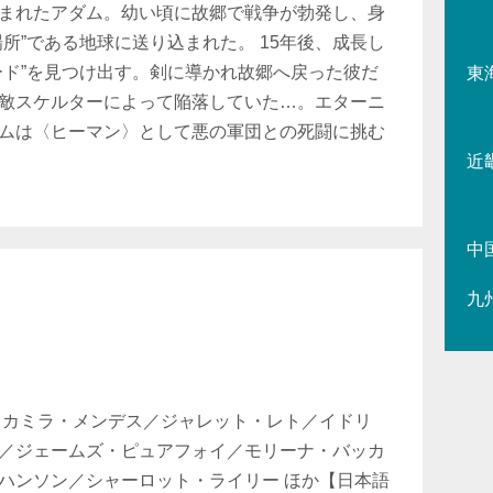
まれたアダム。幼い頃に故郷で戦争が勃発し、身
所”である地球に送り込まれた。 15年後、成長し
ード”を見つけ出す。剣に導かれ故郷へ戻った彼だ
東
敵スケルターによって陥落していた…。エターニ
ムは〈ヒーマン〉として悪の軍団との死闘に挑む
近
中
九
／カミラ・メンデス／ジャレット・レト／イドリ
／ジェームズ・ピュアフォイ／モリーナ・バッカ
ハンソン／シャーロット・ライリー ほか【日本語