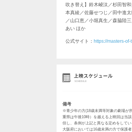
吹き替え】鈴木崚汰／杉⽥智和
本真綾／佐藤せつじ／⽥中進太
／⼭⼝恵／⼩堀真⽣／森脇陸三
あい ほか
公式サイト：
https://masters-of-
備考
※青少年の方(18歳未満等対象の劇場が
重県は午後10時）を越える上映回は当
但し、条例が上記と異なる定めをしてい
大阪府においては16歳未満の方で保護