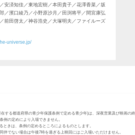
／安済知佳／東地宏樹／本⽥貴⼦／花澤⾹菜／坂
郎／濱⼝綾乃／⼩野原沙⽉／⽥渕将平／間宮康弘
／前⽥啓太／神⾕浩史／⼤塚明夫／ファイルーズ
the-universe.jp/
所在する都道府県の青少年保護条例で定める青少年)は、深夜営業及び映画の終
該条例の定めにより入場できません。
るときは、条例の定めるところによるものとします。
者同伴でない場合は午後7時を過ぎる上映回にはご入場いただけません。