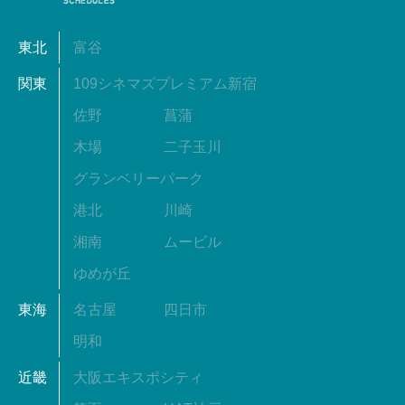
東北
富谷
関東
109シネマズプレミアム新宿
佐野
菖蒲
木場
二子玉川
グランベリーパーク
港北
川崎
湘南
ムービル
ゆめが丘
東海
名古屋
四日市
明和
近畿
大阪エキスポシティ