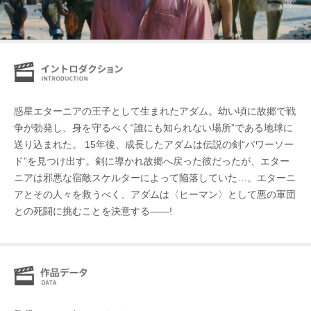
惑星エターニアの王子として生まれたアダム。幼い頃に故郷で戦
争が勃発し、身を守るべく“誰にも知られない場所”である地球に
送り込まれた。 15年後、成長したアダムは伝説の剣“パワーソー
ド”を見つけ出す。剣に導かれ故郷へ戻った彼だったが、エター
ニアは邪悪な宿敵スケルターによって陥落していた…。エターニ
アとその人々を救うべく、アダムは〈ヒーマン〉として悪の軍団
との死闘に挑むことを決意する――!