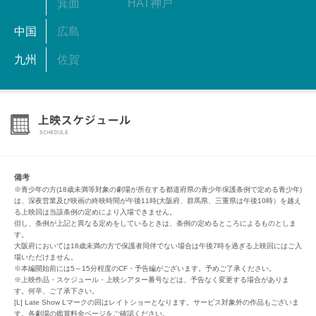
箕面
HAT神戸
中国
広島
九州
佐賀
備考
※青少年の方(18歳未満等対象の劇場が所在する都道府県の青少年保護条例で定める青少年)
は、深夜営業及び映画の終映時間が午後11時(大阪府、群馬県、三重県は午後10時）を越え
る上映回は当該条例の定めにより入場できません。
但し、条例が上記と異なる定めをしているときは、条例の定めるところによるものとしま
す。
大阪府においては16歳未満の方で保護者同伴でない場合は午後7時を過ぎる上映回にはご入
場いただけません。
※本編開始前には5～15分程度のCF・予告編がございます。予めご了承ください。
※上映作品・スケジュール・上映シアター番号などは、予告なく変更する場合がありま
す。何卒、ご了承下さい。
[L] Late Show Lマークの回はレイトショーとなります。サービス対象外の作品もございま
す。各劇場の鑑賞料金ページをご確認ください。