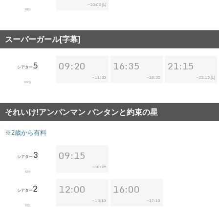
23:05
~
[L]
89分
スーパーガール[字幕]
5
09:20
16:35
21:15
シアター
11:20
18:35
23:15
~
~
~
[L]
109分
それいけ!アンパンマン パンタンと約束の星
※2歳から有料
3
09:15
シアター
10:25
~
62分
2
12:00
16:00
シアター
13:10
17:10
~
~
62分