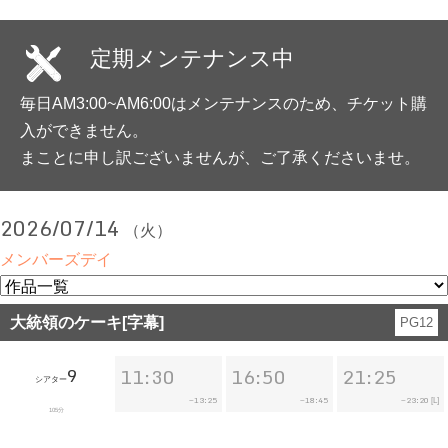
定期メンテナンス中
毎日AM3:00~AM6:00はメンテナンスのため、チケット購
入ができません。
まことに申し訳ございませんが、ご了承くださいませ。
2026/07/14
（火）
メンバーズデイ
大統領のケーキ[字幕]
PG12
9
11:30
16:50
21:25
シアター
13:25
18:45
23:20
~
~
~
[L]
105分