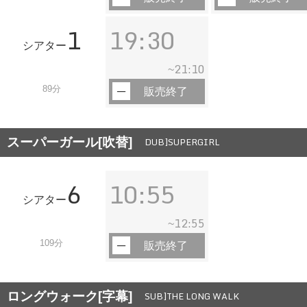
1
19:30
シアター
21:10
~
89分
販売終了
スーパーガール[吹替]
DUB]SUPERGIRL
6
10:55
シアター
12:55
~
109分
販売終了
ロングウォーク[字幕]
SUB]THE LONG WALK