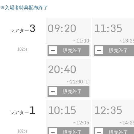
※入場者特典配布終了
3
09:20
11:35
シアター
11:10
13:2
~
~
102分
販売終了
販売終了
20:40
22:30
~
[L]
販売終了
1
10:15
12:35
シアター
12:05
14:2
~
~
102分
販売終了
販売終了