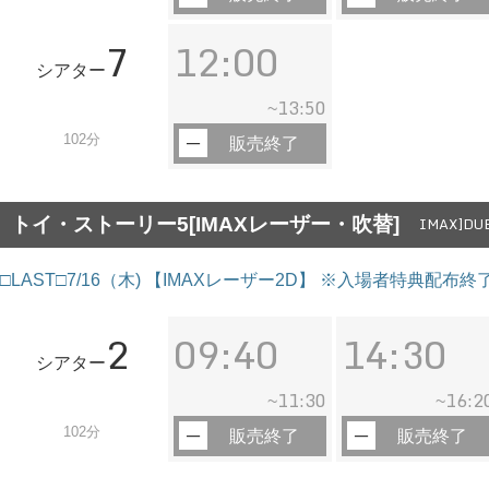
7
12:00
シアター
13:50
~
102分
販売終了
トイ・ストーリー5[IMAXレーザー・吹替]
IMAX]DUB
□LAST□7/16（木) 【IMAXレーザー2D】 ※入場者特典配布終
2
09:40
14:30
シアター
11:30
16:2
~
~
102分
販売終了
販売終了