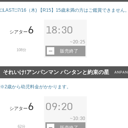
□LAST□7/16（木) 【R15】15歳未満の方はご鑑賞できませ
6
18:30
シアター
20:25
~
108分
販売終了
それいけ!アンパンマン パンタンと約束の星
ANPAN
※2歳から幼児料金がかかります。
6
09:20
シアター
10:30
~
62分
販売終了