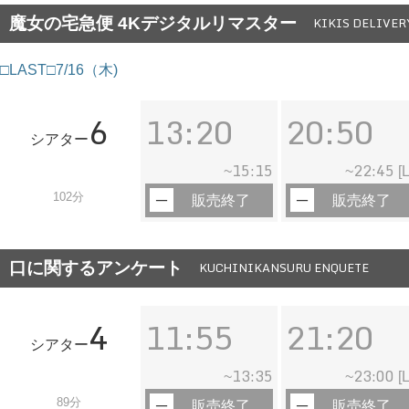
魔女の宅急便 4Kデジタルリマスター
KIKIS DELIVER
□LAST□7/16（木)
6
13:20
20:50
シアター
15:15
22:45
~
~
[L
102分
販売終了
販売終了
口に関するアンケート
KUCHINIKANSURU ENQUETE
4
11:55
21:20
シアター
13:35
23:00
~
~
[L
89分
販売終了
販売終了