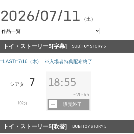
2026/07/11
（土）
トイ・ストーリー5[字幕]
SUB]TOY STORY 5
□LAST□7/16（木) ※入場者特典配布終了
7
18:55
シアター
20:45
~
102分
販売終了
トイ・ストーリー5[吹替]
DUB]TOY STORY 5