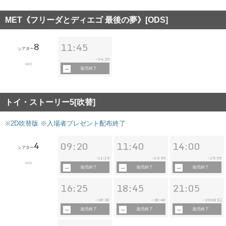
MET《フリーダとディエゴ 最後の夢》[ODS]
8
11:45
シアター
14:25
~
156分
販売終了
トイ・ストーリー5[吹替]
※2D吹替版 ※入場者プレゼント配布終了
4
09:20
11:40
14:00
シアター
11:15
13:35
15:55
~
~
~
102分
販売終了
販売終了
販売終了
16:25
18:45
21:05
18:20
20:40
23:00
~
~
~
[L]
販売終了
販売終了
販売終了