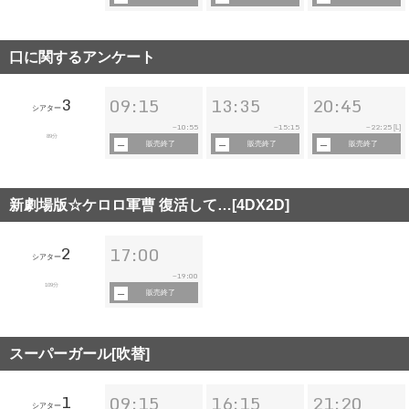
口に関するアンケート
3
09:15
13:35
20:45
シアター
10:55
15:15
22:25
~
~
~
[L]
89分
販売終了
販売終了
販売終了
新劇場版☆ケロロ軍曹 復活して…[4DX2D]
2
17:00
シアター
19:00
~
109分
販売終了
スーパーガール[吹替]
1
09:15
16:15
21:20
シアター