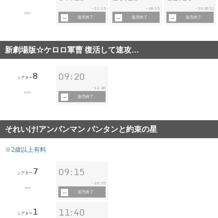
11:15
18:15
23:20
~
~
~
[L]
109分
販売終了
販売終了
販売終了
新劇場版☆ケロロ軍曹 復活して速攻…
8
09:20
シアター
11:20
~
109分
販売終了
それいけ!アンパンマン パンタンと約束の星
※2歳以上有料
7
09:15
シアター
10:25
~
62分
販売終了
1
11:40
シアター