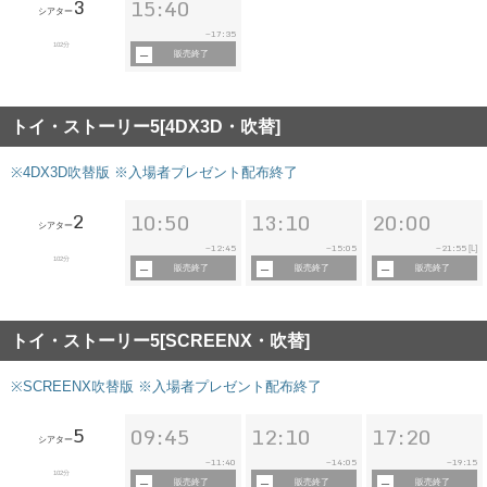
3
15:40
シアター
17:35
~
102分
販売終了
トイ・ストーリー5[4DX3D・吹替]
※4DX3D吹替版 ※入場者プレゼント配布終了
2
10:50
13:10
20:00
シアター
12:45
15:05
21:55
~
~
~
[L]
102分
販売終了
販売終了
販売終了
トイ・ストーリー5[SCREENX・吹替]
※SCREENX吹替版 ※入場者プレゼント配布終了
5
09:45
12:10
17:20
シアター
11:40
14:05
19:15
~
~
~
102分
販売終了
販売終了
販売終了