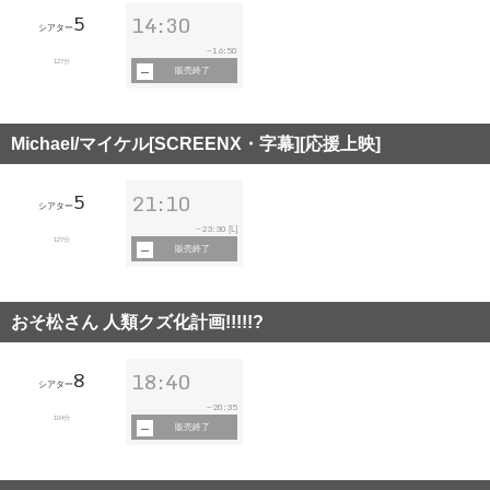
5
14:30
シアター
16:50
~
127分
販売終了
Michael/マイケル[SCREENX・字幕][応援上映]
5
21:10
シアター
23:30
~
[L]
127分
販売終了
おそ松さん 人類クズ化計画!!!!!?
8
18:40
シアター
20:35
~
104分
販売終了