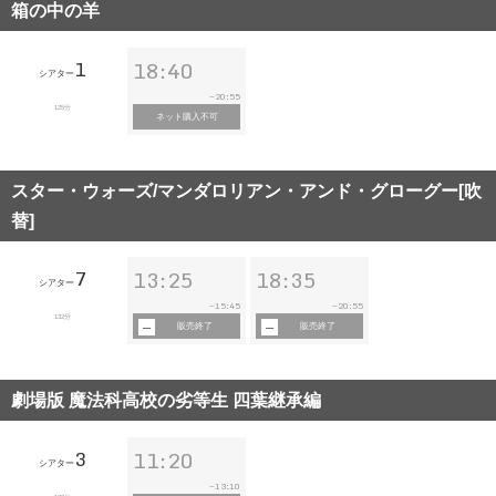
箱の中の羊
1
18:40
シアター
20:55
~
125分
ネット購入不可
スター・ウォーズ/マンダロリアン・アンド・グローグー[吹
替]
7
13:25
18:35
シアター
15:45
20:55
~
~
132分
販売終了
販売終了
劇場版 魔法科高校の劣等生 四葉継承編
3
11:20
シアター
13:10
~