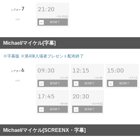
7
21:20
シアター
23:25
~
[L]
116分
販売終了
Michael/マイケル[字幕]
※字幕版 ※第4弾入場者プレゼント配布終了
6
09:30
12:15
15:00
シアター
11:45
14:30
17:15
~
~
~
127分
販売終了
販売終了
販売終了
17:45
20:30
20:00
22:45
~
~
[L]
販売終了
販売終了
Michael/マイケル[SCREENX・字幕]