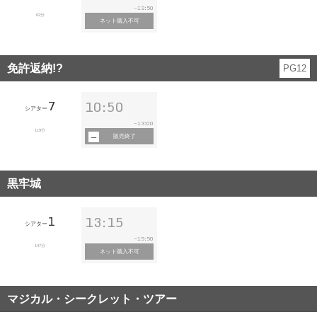
12:50
~
62分
ネット購入不可
免許返納!?
PG12
7
10:50
シアター
13:00
~
119分
販売終了
黒牢城
1
13:15
シアター
15:50
~
147分
ネット購入不可
マジカル・シークレット・ツアー