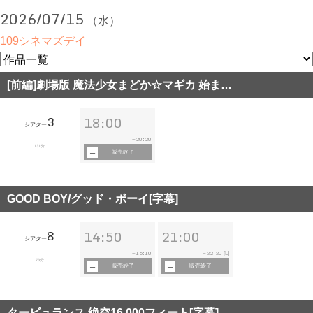
2026/07/15
（水）
109シネマズデイ
[前編]劇場版 魔法少女まどか☆マギカ 始ま…
3
18:00
シアター
20:20
~
131分
販売終了
GOOD BOY/グッド・ボーイ[字幕]
8
14:50
21:00
シアター
16:10
22:20
~
~
[L]
73分
販売終了
販売終了
タービュランス 絶空16,000フィート[字幕]