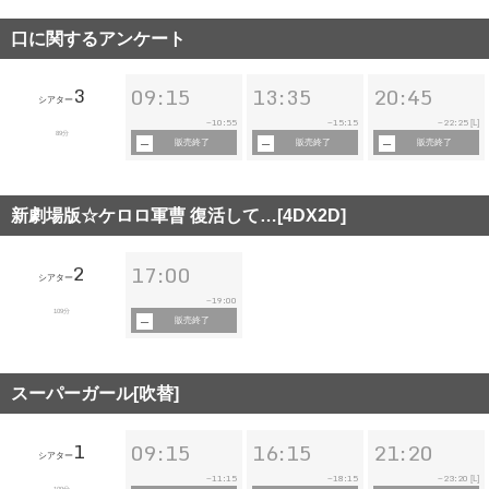
口に関するアンケート
3
09:15
13:35
20:45
シアター
10:55
15:15
22:25
~
~
~
[L]
89分
販売終了
販売終了
販売終了
新劇場版☆ケロロ軍曹 復活して…[4DX2D]
2
17:00
シアター
19:00
~
109分
販売終了
スーパーガール[吹替]
1
09:15
16:15
21:20
シアター
11:15
18:15
23:20
~
~
~
[L]
109分