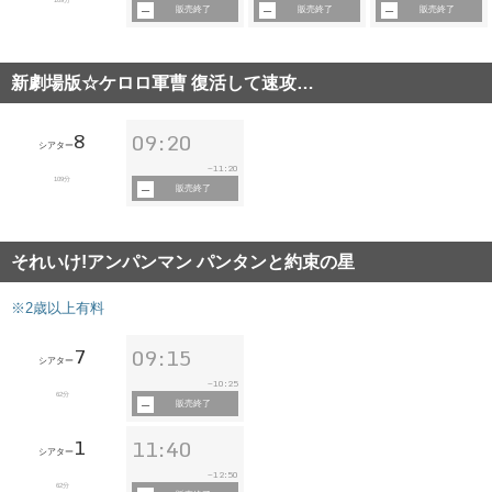
販売終了
販売終了
販売終了
新劇場版☆ケロロ軍曹 復活して速攻…
8
09:20
シアター
11:20
~
109分
販売終了
それいけ!アンパンマン パンタンと約束の星
※2歳以上有料
7
09:15
シアター
10:25
~
62分
販売終了
1
11:40
シアター
12:50
~
62分