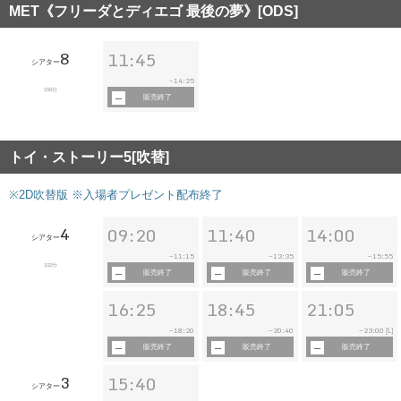
MET《フリーダとディエゴ 最後の夢》[ODS]
8
11:45
シアター
14:25
~
156分
販売終了
トイ・ストーリー5[吹替]
※2D吹替版 ※入場者プレゼント配布終了
4
09:20
11:40
14:00
シアター
11:15
13:35
15:55
~
~
~
102分
販売終了
販売終了
販売終了
16:25
18:45
21:05
18:20
20:40
23:00
~
~
~
[L]
販売終了
販売終了
販売終了
3
15:40
シアター