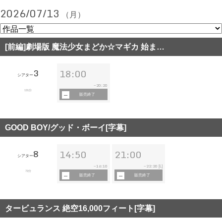
2026/07/13
（月）
[前編]劇場版 魔法少女まどか☆マギカ 始ま…
3
18:00
シアター
20:20
~
131分
販売終了
GOOD BOY/グッド・ボーイ[字幕]
8
14:50
21:00
シアター
16:10
22:20
~
~
[L]
73分
販売終了
販売終了
タービュランス 絶空16,000フィート[字幕]