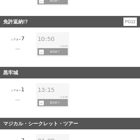
販売終了
免許返納!?
PG12
7
10:50
シアター
13:00
~
119分
販売終了
黒牢城
1
13:15
シアター
15:50
~
147分
販売終了
マジカル・シークレット・ツアー