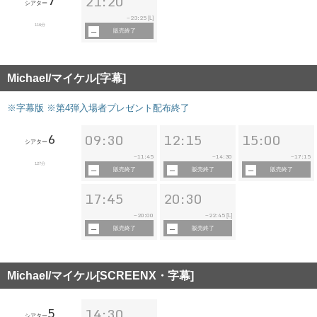
7
21:20
シアター
23:25
~
[L]
116分
販売終了
Michael/マイケル[字幕]
※字幕版 ※第4弾入場者プレゼント配布終了
6
09:30
12:15
15:00
シアター
11:45
14:30
17:15
~
~
~
127分
販売終了
販売終了
販売終了
17:45
20:30
20:00
22:45
~
~
[L]
販売終了
販売終了
Michael/マイケル[SCREENX・字幕]
5
14:30
シアター