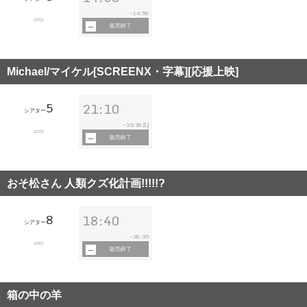
16:50
~
127分
販売終了
Michael/マイケル[SCREENX・字幕][応援上映]
5
21:10
シアター
23:30
~
[L]
127分
販売終了
おそ松さん 人類クズ化計画!!!!!?
8
18:40
シアター
20:35
~
104分
販売終了
箱の中の羊