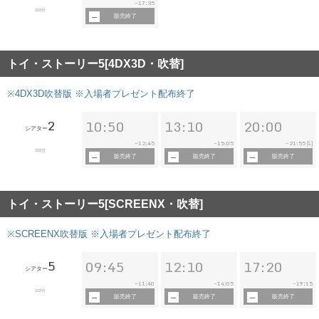
17:35
~
102分
販売終了
トイ・ストーリー5[4DX3D・吹替]
※4DX3D吹替版 ※入場者プレゼント配布終了
2
10:50
13:10
20:00
シアター
12:45
15:05
21:55
~
~
~
[L]
102分
販売終了
販売終了
販売終了
トイ・ストーリー5[SCREENX・吹替]
※SCREENX吹替版 ※入場者プレゼント配布終了
5
09:45
12:10
17:20
シアター
11:40
14:05
19:15
~
~
~
102分
販売終了
販売終了
販売終了