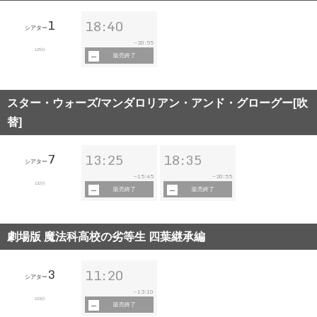
1
18:40
シアター
20:55
~
125分
販売終了
スター・ウォーズ/マンダロリアン・アンド・グローグー[吹
替]
7
13:25
18:35
シアター
15:45
20:55
~
~
132分
販売終了
販売終了
劇場版 魔法科高校の劣等生 四葉継承編
3
11:20
シアター
13:10
~
103分
販売終了