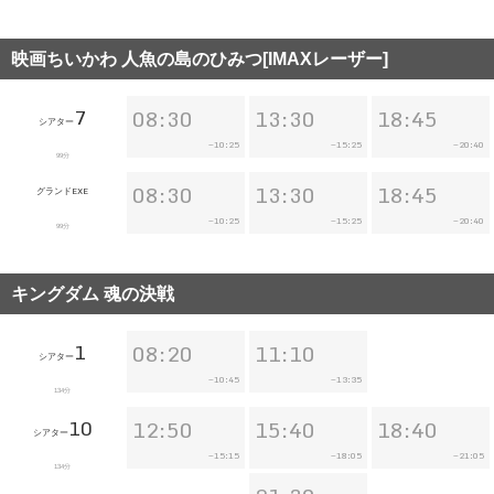
映画ちいかわ 人魚の島のひみつ[IMAXレーザー]
7
08:30
13:30
18:45
シアター
10:25
15:25
20:40
~
~
~
99分
08:30
13:30
18:45
グランドEXE
10:25
15:25
20:40
~
~
~
99分
キングダム 魂の決戦
1
08:20
11:10
シアター
10:45
13:35
~
~
134分
10
12:50
15:40
18:40
シアター
15:15
18:05
21:05
~
~
~
134分