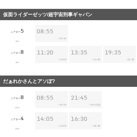
仮面ライダーゼッツ/超宇宙刑事ギャバン
5
08:55
シアター
10:40
~
96分
8
11:20
13:35
19:35
シアター
13:05
15:20
21:20
~
~
~
96分
だぁれかさんとアソぼ?
8
08:55
21:45
シアター
10:55
23:45
~
~
[L]
109分
4
14:05
16:30
シアター
16:05
18:30
~
~
109分