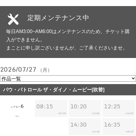
定期メンテナンス中
毎日AM3:00~AM6:00はメンテナンスのため、チケット購
入ができません。
まことに申し訳ございませんが、ご了承くださいませ。
2026/07/27
（月）
パウ・パトロール ザ・ダイノ・ムービー[吹替]
6
08:15
10:20
12:25
シアター
09:55
12:00
14:05
~
~
~
89分
14:30
16:35
16:10
18:15
~
~