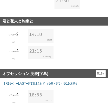
21:30
23:55
~
[L]
君と花火と約束と
2
14:10
シアター
15:55
~
96分
4
21:15
シアター
23:00
~
[L]
96分
オブセッション 災愛[字幕]
R15+
【R15+】■LAST■8/13(木)まで（8/8・8/9・8/11休映）
4
18:55
シアター
20:55
~
108分