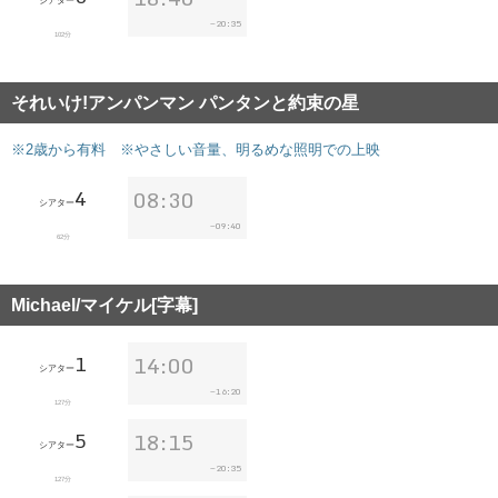
シアター
20:35
~
102分
それいけ!アンパンマン パンタンと約束の星
※2歳から有料 ※やさしい音量、明るめな照明での上映
4
08:30
シアター
09:40
~
62分
Michael/マイケル[字幕]
1
14:00
シアター
16:20
~
127分
5
18:15
シアター
20:35
~
127分