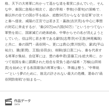
格。天下の大将軍に向かって遥かな道を着実に歩んでいた。そん
な中、秦国に急報が相次ぐ。趙の宰相・李牧(小栗旬)の策略で、
秦以外の全ての国が手を組み、総数50万からなる“合従軍”が次々
と秦へ侵攻。咸陽の王宮では若き王・嬴政(吉沢亮)を中心に事態
の対応に奔走するが、“秦(20万)vs六国(50万）”というかつてない
軍勢を前に、国家滅亡の絶体絶命。中華からその名が消えようと
していた。信は同じ若き将である蒙恬(志尊淳)や王賁(神尾楓珠)
と共に、秦の国門・函谷関へ。更には麃公(豊川悦司)、蒙武(平山
祐介)、騰(要潤)、王翦(谷田歩)、桓騎(坂口憲二)ら、秦を代表す
る将軍が集結、合従軍には、楚の春申君(斎藤工)を総大将に、か
つて祖国を秦に蹂躙された怨念を背負う趙の猛将・万極(山田裕
貴)を始めとする各国最強の将軍が集い、準備は整う。“中華統
一”という夢のために、敗北の許されない最大の危機。運命の“函
谷関防衛戦”が始まる―。