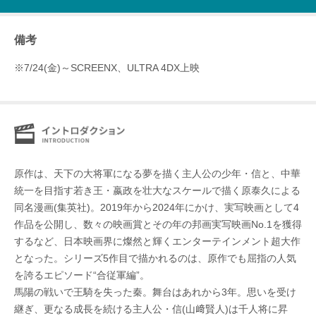
備考
※7/24(金)～SCREENX、ULTRA 4DX上映
原作は、天下の大将軍になる夢を描く主人公の少年・信と、中華
統一を目指す若き王・嬴政を壮大なスケールで描く原泰久による
同名漫画(集英社)。2019年から2024年にかけ、実写映画として4
作品を公開し、数々の映画賞とその年の邦画実写映画No.1を獲得
するなど、日本映画界に燦然と輝くエンターテインメント超大作
となった。シリーズ5作目で描かれるのは、原作でも屈指の人気
を誇るエピソード“合従軍編”。
馬陽の戦いで王騎を失った秦。舞台はあれから3年。思いを受け
継ぎ、更なる成長を続ける主人公・信(山﨑賢人)は千人将に昇