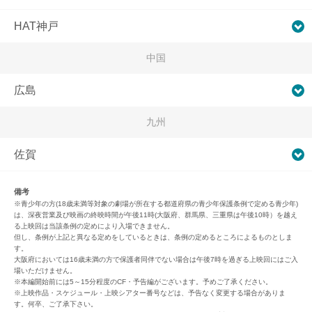
HAT神戸
中国
広島
九州
佐賀
備考
※青少年の方(18歳未満等対象の劇場が所在する都道府県の青少年保護条例で定める青少年)
は、深夜営業及び映画の終映時間が午後11時(大阪府、群馬県、三重県は午後10時）を越え
る上映回は当該条例の定めにより入場できません。
但し、条例が上記と異なる定めをしているときは、条例の定めるところによるものとしま
す。
大阪府においては16歳未満の方で保護者同伴でない場合は午後7時を過ぎる上映回にはご入
場いただけません。
※本編開始前には5～15分程度のCF・予告編がございます。予めご了承ください。
※上映作品・スケジュール・上映シアター番号などは、予告なく変更する場合がありま
す。何卒、ご了承下さい。