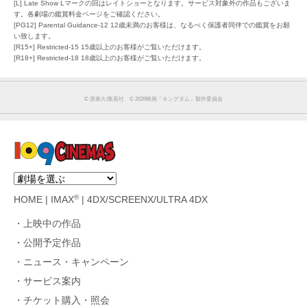
[L] Late Show Lマークの回はレイトショーとなります。サービス対象外の作品もございま
す。各劇場の鑑賞料金ページをご確認ください。
[PG12] Parental Guidance-12 12歳未満のお客様は、なるべく保護者同伴での鑑賞をお願
い致します。
[R15+] Restricted-15 15歳以上のお客様がご覧いただけます。
[R18+] Restricted-18 18歳以上のお客様がご覧いただけます。
©︎ 原泰久/集英社 ©︎ 2026映画「キングダム」製作委員会
®
HOME
|
IMAX
|
4DX/SCREENX/ULTRA 4DX
上映中の作品
公開予定作品
ニュース・キャンペーン
サービス案内
チケット購入・照会