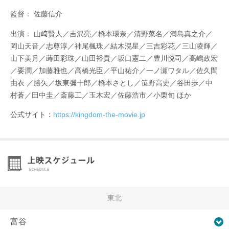
監督： 佐藤信介
出演： 山﨑賢人／吉沢亮／橋本環奈／清野菜名／満島真之介／
岡山天音／志尊淳／神尾楓珠／結木滉星／三吉彩花／三山凌輝／
山下美月／蒔田彩珠／山田裕貴／坂口憲二／豊川悦司／髙嶋政宏
／要潤／加藤雅也／高橋光臣／平山祐介／一ノ瀬ワタル／佐久間
由衣 ／勝矢／坂東彌十郎／橋本さとし／笹野高史／谷田歩／中
村蒼／田中圭／斎藤工／玉木宏／佐藤浩市／小栗旬 ほか
公式サイト：
https://kingdom-the-movie.jp
東北
富谷