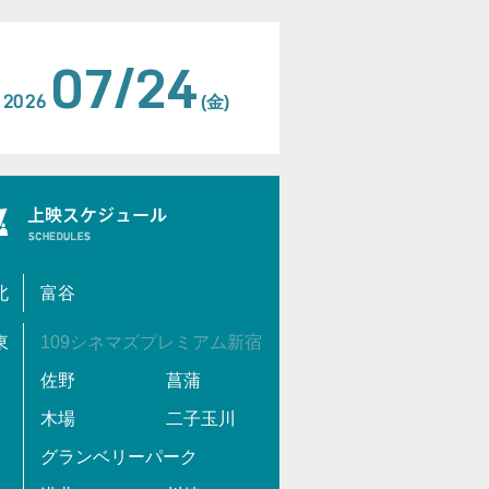
07/24
2026
(金)
北
富谷
東
109シネマズプレミアム新宿
佐野
菖蒲
木場
二子玉川
グランベリーパーク