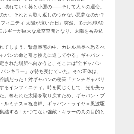
、壊れていく莫と小鷹の――そして人々の運命。
のか、それとも取り返しのつかない悪夢なのか？
フィニティ 太陽が泣いた日』突然、多元地球A0
エモルギーが巨大な魔空空間となり、太陽を呑み込
れてしまう。緊急事態の中、カレル局長へ恐るべ
ャバンの命と引き換えに返してやる」ギャバン・
定された場所へ向かうと、そこには“全ギャバン
ャバンキラー」が待ち受けていた。その正体は、
谷誠だった！対ギャバンの秘策「アンチギャバリ
するインフィニティ。時を同じくして、光を失っ
た。奪われた太陽を取り戻すため、ギャバン・ブ
・ルミナス＝祝喜輝、ギャバン・ライヤ＝風波駆
集結する！かつてない強敵・キラーの真の目的と