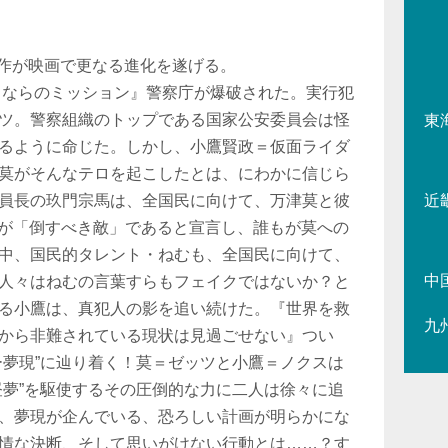
2作が映画で更なる進化を遂げる。
よならのミッション』警察庁が爆破された。実行犯
ツ。警察組織のトップである国家公安委員会は怪
東
るように命じた。しかし、小鷹賢政＝仮面ライダ
莫がそんなテロを起こしたとは、にわかに信じら
員長の玖門宗馬は、全国民に向けて、万津莫と彼
近
』が「倒すべき敵」であると宣言し、誰もが莫への
中、国民的タレント・ねむも、全国民に向けて、
中
人々はねむの言葉すらもフェイクではないか？と
る小鷹は、真犯人の影を追い続けた。『世界を救
九
から非難されている現状は見過ごせない』つい
ー夢現”に辿り着く！莫＝ゼッツと小鷹＝ノクスは
昼夢”を駆使するその圧倒的な力に二人は徐々に追
、夢現が企んでいる、恐ろしい計画が明らかにな
情な決断、そして思いがけない行動とは……？す