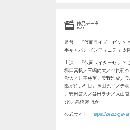
監督： 『仮面ライダーゼッツ
事ギャバン インフィニティ 
出演： 『仮面ライダーゼッツ
堀口真帆／三嶋健太／小貫莉奈
舜太／川平慈英／天野浩成／美
陽が泣いた日』長田光平／赤羽
／安田啓人／谷田ラナ／入山杏
介)／高橋努 ほか
公式サイト：
https://zeztz-gav