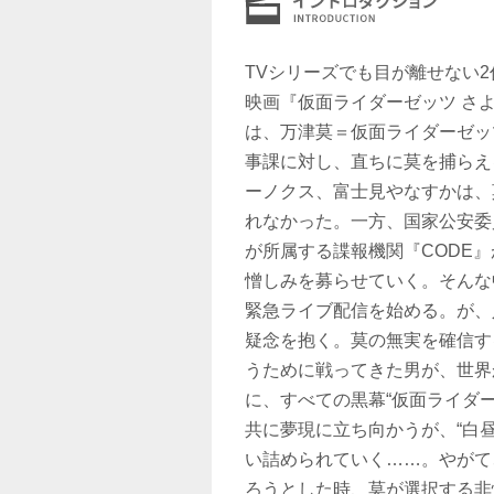
TVシリーズでも目が離せない
映画『仮面ライダーゼッツ さ
は、万津莫＝仮面ライダーゼッ
事課に対し、直ちに莫を捕らえ
ーノクス、富士見やなすかは、
れなかった。一方、国家公安委
が所属する諜報機関『CODE
憎しみを募らせていく。そんな
緊急ライブ配信を始める。が、
疑念を抱く。莫の無実を確信す
うために戦ってきた男が、世界
に、すべての黒幕“仮面ライダ
共に夢現に立ち向かうが、“白
い詰められていく……。やがて
ろうとした時、莫が選択する非