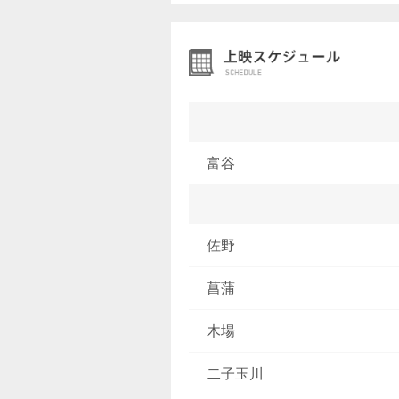
富谷
佐野
菖蒲
木場
二子玉川