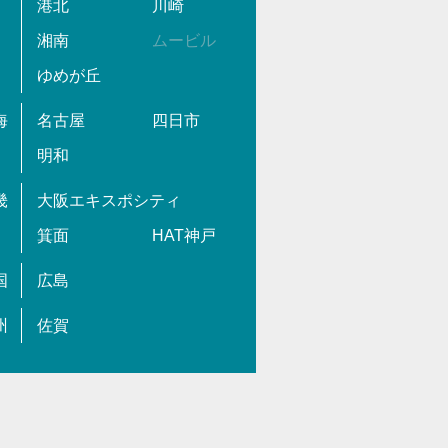
港北
川崎
湘南
ムービル
ゆめが丘
海
名古屋
四日市
明和
畿
大阪エキスポシティ
箕面
HAT神戸
国
広島
州
佐賀