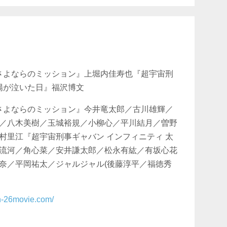
 さよならのミッション』上堀内佳寿也『超宇宙刑
太陽が泣いた日』福沢博文
 さよならのミッション』今井竜太郎／古川雄輝／
／八木美樹／玉城裕規／小柳心／平川結月／曽野
村里江『超宇宙刑事ギャバン インフィニティ 太
流河／角心菜／安井謙太郎／松永有紘／有坂心花
奈／平岡祐太／ジャルジャル(後藤淳平／福徳秀
an-26movie.com/