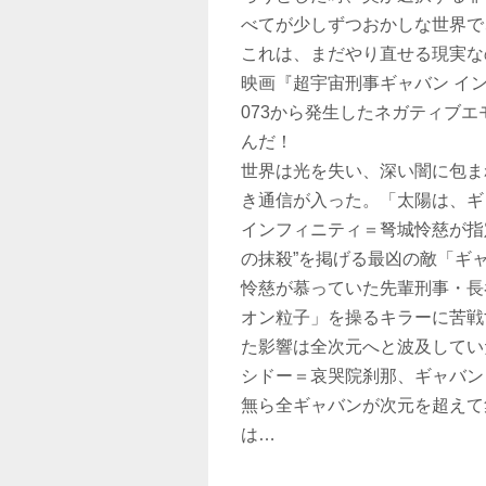
べてが少しずつおかしな世界で
これは、まだやり直せる現実な
映画『超宇宙刑事ギャバン イン
073から発生したネガティブ
んだ！
世界は光を失い、深い闇に包ま
き通信が入った。「太陽は、ギ
インフィニティ＝弩城怜慈が指
の抹殺”を掲げる最凶の敵「ギ
怜慈が慕っていた先輩刑事・長
オン粒子」を操るキラーに苦戦
た影響は全次元へと波及してい
シドー＝哀哭院刹那、ギャバン
無ら全ギャバンが次元を超えて
は…