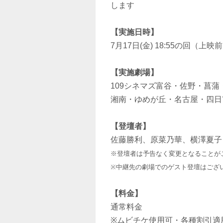
します
【実施日時】
7月17日(金) 18:55の回（
【実施劇場】
109シネマズ富谷・佐野・菖
湘南・ゆめが丘・名古屋・四日
【登壇者】
佐藤勝利、原菜乃華、横澤夏子
※登壇者は予告なく変更となることが
※中継先の劇場でのゲスト登壇はござ
【料金】
通常料金
※ムビチケ使用可・各種割引適