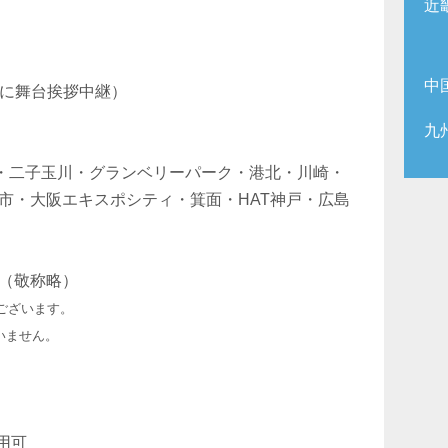
近
中
上映前に舞台挨拶中継）
九
蒲・二子玉川・グランベリーパーク・港北・川崎・
市・大阪エキスポシティ・箕面・HAT神戸・広島
（敬称略）
ございます。
いません。
用可