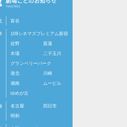
北
富谷
東
109シネマズプレミアム新宿
佐野
菖蒲
木場
二子玉川
グランベリーパーク
港北
川崎
湘南
ムービル
ゆめが丘
海
名古屋
四日市
明和