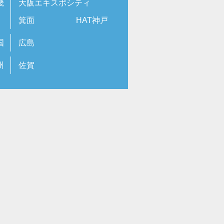
畿
大阪エキスポシティ
箕面
HAT神戸
国
広島
州
佐賀