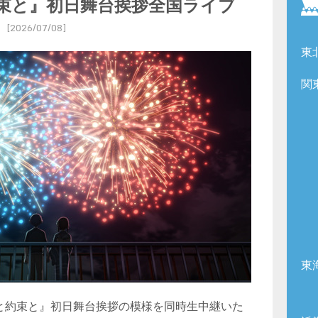
束と』初日舞台挨拶全国ライブ
[2026/07/08]
東
関
東
花火と約束と』初日舞台挨拶の模様を同時生中継いた