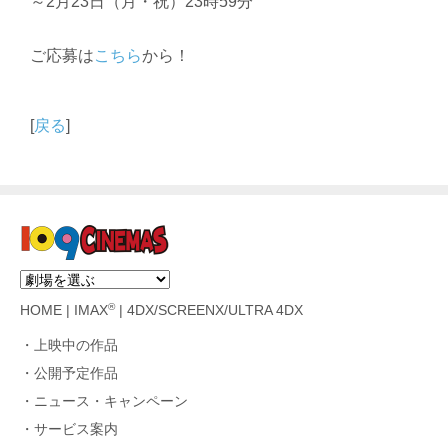
～2月23日（月・祝）23時59分
ご応募は
こちら
から！
[
戻る
]
®
HOME
|
IMAX
|
4DX/SCREENX/ULTRA 4DX
上映中の作品
公開予定作品
ニュース・キャンペーン
サービス案内