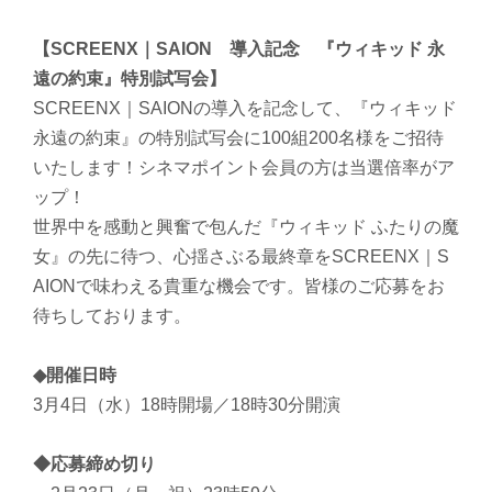
【SCREENX｜SAION 導入記念 『ウィキッド 永
遠の約束』特別試写会】
SCREENX｜SAIONの導入を記念して、『ウィキッド
永遠の約束』の特別試写会に100組200名様をご招待
いたします！シネマポイント会員の方は当選倍率がア
ップ！
世界中を感動と興奮で包んだ『ウィキッド ふたりの魔
女』の先に待つ、心揺さぶる最終章をSCREENX｜S
AIONで味わえる貴重な機会です。皆様のご応募をお
待ちしております。
◆開催日時
3月4日（水）18時開場／18時30分開演
◆応募締め切り