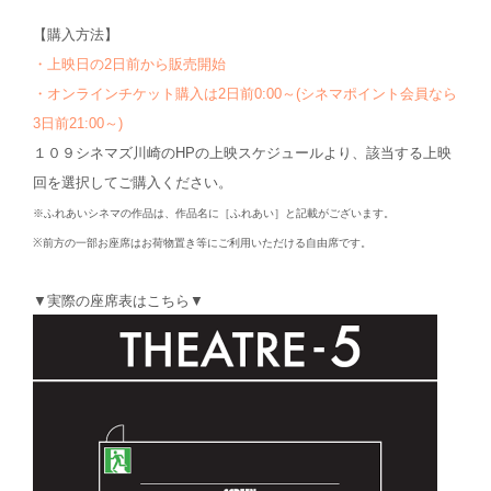
【購入方法】
・上映日の2日前から販売開始
・オンラインチケット購入は2日前0:00～(シネマポイント会員なら
3日前21:00～)
１０９シネマズ川崎のHPの上映スケジュールより、該当する上映
回を選択してご購入ください。
※ふれあいシネマの作品は、作品名に［ふれあい］と記載がございます。
※前方の一部お座席はお荷物置き等にご利用いただける自由席です。
▼実際の座席表はこちら▼