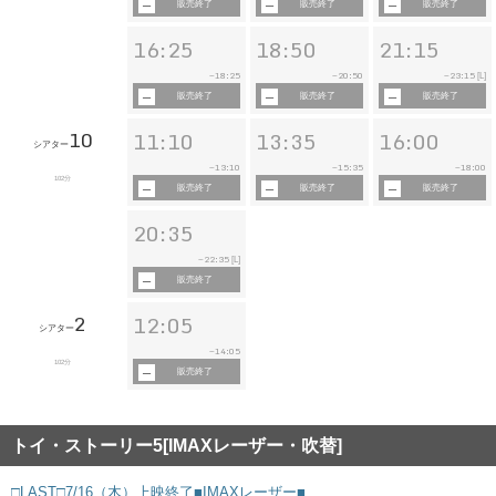
販売終了
販売終了
販売終了
16:25
18:50
21:15
18:25
20:50
23:15
~
~
~
[L]
販売終了
販売終了
販売終了
10
11:10
13:35
16:00
シアター
13:10
15:35
18:00
~
~
~
102分
販売終了
販売終了
販売終了
20:35
22:35
~
[L]
販売終了
2
12:05
シアター
14:05
~
102分
販売終了
トイ・ストーリー5[IMAXレーザー・吹替]
□LAST□7/16（木）上映終了■IMAXレーザー■