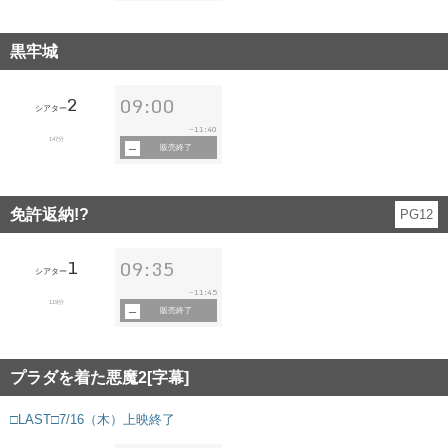
黒牢城
2
09:00
シアター
11:40
~
147分
販売終了
免許返納!?
PG12
1
09:35
シアター
11:45
~
119分
販売終了
プラダを着た悪魔2[字幕]
□LAST□7/16（木）上映終了