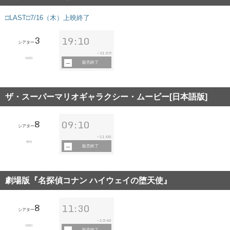
□LAST□7/16（木）上映終了
3
19:10
シアター
21:05
~
103分
販売終了
ザ・スーパーマリオギャラクシー・ムービー[日本語版]
8
09:10
シアター
11:00
~
99分
販売終了
劇場版『名探偵コナン ハイウェイの堕天使』
8
11:30
シアター
13:40
~
109分
販売終了