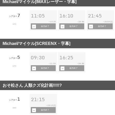
Michael/マイケル[IMAXレーザー・字幕]
7
11:05
16:10
21:45
シアター
13:25
18:30
24:05
~
~
~
[L]
127分
販売終了
販売終了
販売終了
Michael/マイケル[SCREENX・字幕]
5
09:30
16:25
シアター
11:55
18:50
~
~
127分
販売終了
販売終了
おそ松さん 人類クズ化計画!!!!!?
1
21:15
シアター
23:15
~
[L]
104分
販売終了