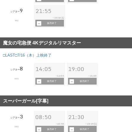
9
21:55
シアター
23:40
~
[L]
89分
販売終了
魔女の宅急便 4Kデジタルリマスター
□LAST□7/16（木）上映終了
8
14:05
19:00
シアター
16:05
21:00
~
~
102分
販売終了
販売終了
スーパーガール[字幕]
3
08:50
21:30
シアター
10:55
23:35
~
~
[L]
109分
販売終了
販売終了