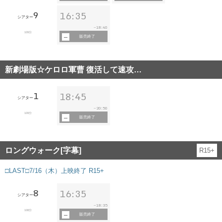
9
16:35
シアター
18:40
~
109分
販売終了
新劇場版☆ケロロ軍曹 復活して速攻…
1
18:45
シアター
20:50
~
109分
販売終了
ロングウォーク[字幕]
R15+
□LAST□7/16（木）上映終了 R15+
8
16:35
シアター
18:35
~
108分
販売終了