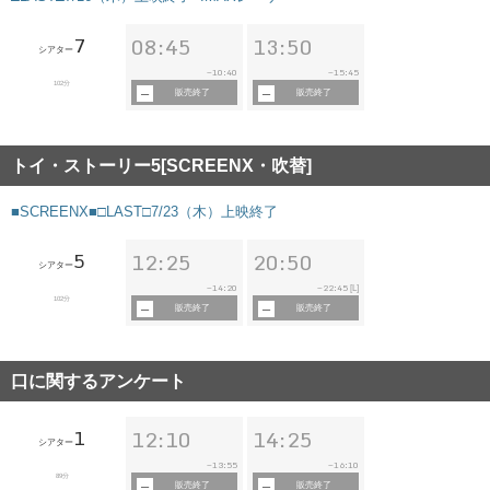
7
08:45
13:50
シアター
10:40
15:45
~
~
102分
販売終了
販売終了
トイ・ストーリー5[SCREENX・吹替]
■SCREENX■□LAST□7/23（木）上映終了
5
12:25
20:50
シアター
14:20
22:45
~
~
[L]
102分
販売終了
販売終了
口に関するアンケート
1
12:10
14:25
シアター
13:55
16:10
~
~
89分
販売終了
販売終了