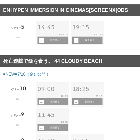
ENHYPEN IMMERSION IN CINEMAS[SCREENX[ODS
5
14:45
19:15
シアター
15:55
20:25
~
~
52分
販売終了
販売終了
死亡遊戯で飯を食う。 44 CLOUDY BEACH
■NEW■7/10（金）公開！
10
09:00
18:25
シアター
10:45
20:10
~
~
89分
販売終了
販売終了
9
11:45
シアター
13:30
~
89分
販売終了