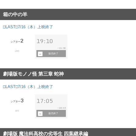
箱の中の羊
□LAST□7/16（木）上映終了
2
19:10
シアター
21:30
~
125分
販売終了
劇場版モノノ怪 第三章 蛇神
□LAST□7/16（木）上映終了
3
17:05
シアター
18:45
~
87分
販売終了
劇場版 魔法科高校の劣等生 四葉継承編