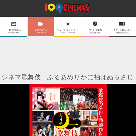
シネマ歌舞伎 ふるあめりかに袖はぬらさじ