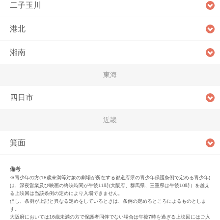
二子玉川
港北
湘南
東海
四日市
近畿
箕面
備考
※青少年の方(18歳未満等対象の劇場が所在する都道府県の青少年保護条例で定める青少年)
は、深夜営業及び映画の終映時間が午後11時(大阪府、群馬県、三重県は午後10時）を越え
る上映回は当該条例の定めにより入場できません。
但し、条例が上記と異なる定めをしているときは、条例の定めるところによるものとしま
す。
大阪府においては16歳未満の方で保護者同伴でない場合は午後7時を過ぎる上映回にはご入