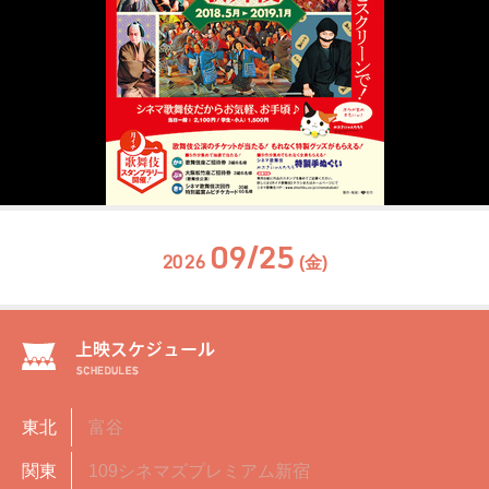
09/25
2026
(金)
東北
富谷
関東
109シネマズプレミアム新宿