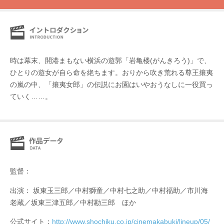
時は幕末、開港まもない横浜の遊郭「岩亀楼(がんきろう)」で、
ひとりの遊女が自ら命を絶ちます。おりから吹き荒れる尊王攘夷
の嵐の中、「攘夷女郎」の伝説にお園はいやおうなしに一役買っ
ていく……。
監督：
出演： 坂東玉三郎／中村獅童／中村七之助／中村福助／市川海
老蔵／坂東三津五郎／中村勘三郎 ほか
公式サイト：
http://www.shochiku.co.jp/cinemakabuki/lineup/05/