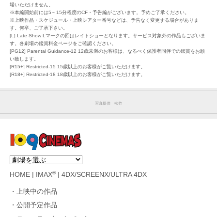
場いただけません。
※本編開始前には5～15分程度のCF・予告編がございます。予めご了承ください。
※上映作品・スケジュール・上映シアター番号などは、予告なく変更する場合がありま
す。何卒、ご了承下さい。
[L] Late Show Lマークの回はレイトショーとなります。サービス対象外の作品もございま
す。各劇場の鑑賞料金ページをご確認ください。
[PG12] Parental Guidance-12 12歳未満のお客様は、なるべく保護者同伴での鑑賞をお願
い致します。
[R15+] Restricted-15 15歳以上のお客様がご覧いただけます。
[R18+] Restricted-18 18歳以上のお客様がご覧いただけます。
写真提供 松竹
®
HOME
|
IMAX
|
4DX/SCREENX/ULTRA 4DX
上映中の作品
公開予定作品