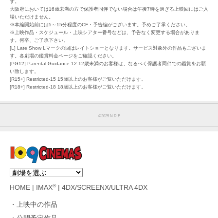
す。
大阪府においては16歳未満の方で保護者同伴でない場合は午後7時を過ぎる上映回にはご入
場いただけません。
※本編開始前には5～15分程度のCF・予告編がございます。予めご了承ください。
※上映作品・スケジュール・上映シアター番号などは、予告なく変更する場合がありま
す。何卒、ご了承下さい。
[L] Late Show Lマークの回はレイトショーとなります。サービス対象外の作品もございま
す。各劇場の鑑賞料金ページをご確認ください。
[PG12] Parental Guidance-12 12歳未満のお客様は、なるべく保護者同伴での鑑賞をお願
い致します。
[R15+] Restricted-15 15歳以上のお客様がご覧いただけます。
[R18+] Restricted-18 18歳以上のお客様がご覧いただけます。
©︎2025 N.R.E
®
HOME
|
IMAX
|
4DX/SCREENX/ULTRA 4DX
上映中の作品