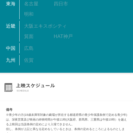
東海
名古屋
四日市
明和
近畿
大阪エキスポシティ
箕面
HAT神戸
中国
広島
九州
佐賀
備考
※青少年の方(18歳未満等対象の劇場が所在する都道府県の青少年保護条例で定める青少年)
は、深夜営業及び映画の終映時間が午後11時(大阪府、群馬県、三重県は午後10時）を越え
る上映回は当該条例の定めにより入場できません。
但し、条例が上記と異なる定めをしているときは、条例の定めるところによるものとしま