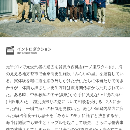
元半グレで元受刑者の過去を背負う西健吾(一ノ瀬ワタル)は、海
の見える地方都市で全寮制更生施設「みらいの里」を運営してい
る。実体験を糧に道を踏み外しかけた子供たちに体当たりで向き
合うが、体罰も辞さない更生方針は教育関係者から批判されてい
た。ある時、中学教師の冬子(夏帆)から手に負えない生徒の海斗
(上阪隼人)と、鑑別所帰りの悠について相談を受ける。2人に会
った西は、一瞬で海斗の狂気を見抜いた。激しい家庭内暴力に疲
れた母(占部房子)も息子を「みらいの里」に託すと決意するが、
海斗は施設でも寮生とトラブルを起こして脱走。さらには傷害事
件で逮捕されてしまった。西は海斗の父(篠原篤)から責め立てら