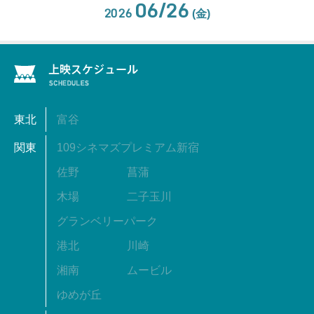
06/26
2026
(金)
東北
富谷
関東
109シネマズプレミアム新宿
佐野
菖蒲
木場
二子玉川
グランベリーパーク
港北
川崎
湘南
ムービル
ゆめが丘