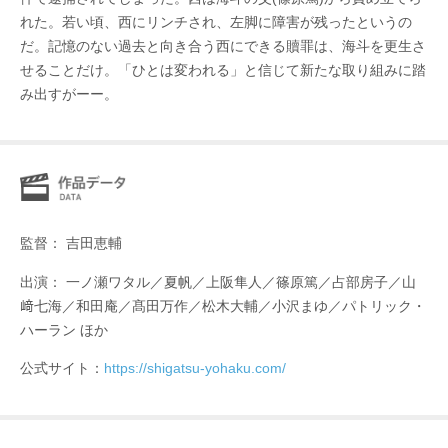
れた。若い頃、西にリンチされ、左脚に障害が残ったというの
だ。記憶のない過去と向き合う西にできる贖罪は、海斗を更生さ
せることだけ。「ひとは変われる」と信じて新たな取り組みに踏
み出すがーー。
監督： 吉田恵輔
出演： 一ノ瀬ワタル／夏帆／上阪隼人／篠原篤／占部房子／山
﨑七海／和田庵／髙田万作／松木大輔／小沢まゆ／パトリック・
ハーラン ほか
公式サイト：
https://shigatsu-yohaku.com/