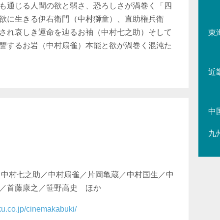
も通じる人間の欲と弱さ、恐ろしさが渦巻く「四
欲に生きる伊右衛門（中村獅童）、直助権兵衛
され哀しき運命を辿るお袖（中村七之助）そして
東
讐するお岩（中村扇雀）本能と欲が渦巻く混沌た
近
中
九
／中村七之助／中村扇雀／片岡亀蔵／中村国生／中
／首藤康之／笹野高史 ほか
ku.co.jp/cinemakabuki/