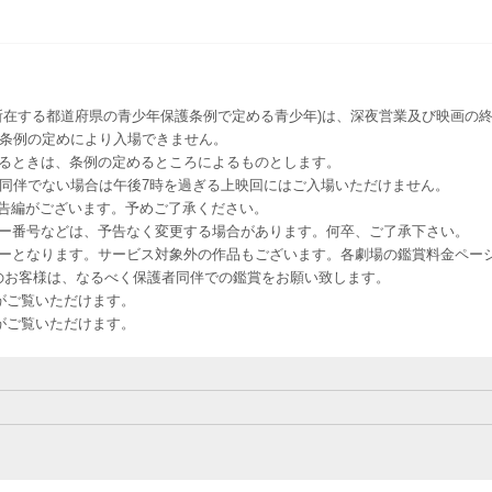
所在する都道府県の青少年保護条例で定める青少年)は、深夜営業及び映画の終
該条例の定めにより入場できません。
るときは、条例の定めるところによるものとします。
者同伴でない場合は午後7時を過ぎる上映回にはご入場いただけません。
予告編がございます。予めご了承ください。
ー番号などは、予告なく変更する場合があります。何卒、ご了承下さい。
はレイトショーとなります。サービス対象外の作品もございます。各劇場の鑑賞料金ペ
-12 12歳未満のお客様は、なるべく保護者同伴での鑑賞をお願い致します。
のお客様がご覧いただけます。
のお客様がご覧いただけます。