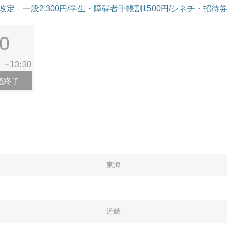
料金改定 一般2,300円/学生・障碍者手帳割1500円/シネチ・招
0
13:30
~
売終了
東海
近畿