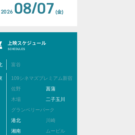
08/07
2026
(金)
北
富谷
東
109シネマズプレミアム新宿
佐野
菖蒲
木場
二子玉川
グランベリーパーク
港北
川崎
湘南
ムービル