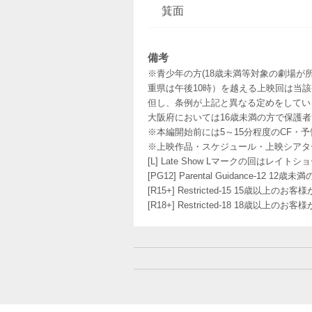
箕面
備考
※青少年の方(18歳未満等対象の劇場が
重県は午後10時）を越える上映回は当
但し、条例が上記と異なる定めをしてい
大阪府においては16歳未満の方で保護
※本編開始前には5～15分程度のCF・
※上映作品・スケジュール・上映シアタ
[L] Late Show Lマークの回
[PG12] Parental Guidance
[R15+] Restricted-15 15歳以上
[R18+] Restricted-18 18歳以上