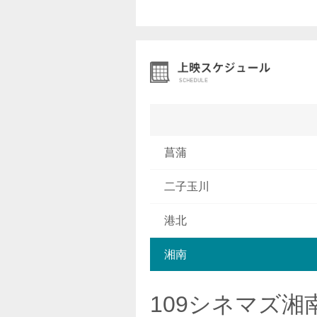
菖蒲
二子玉川
港北
湘南
109シネマズ湘