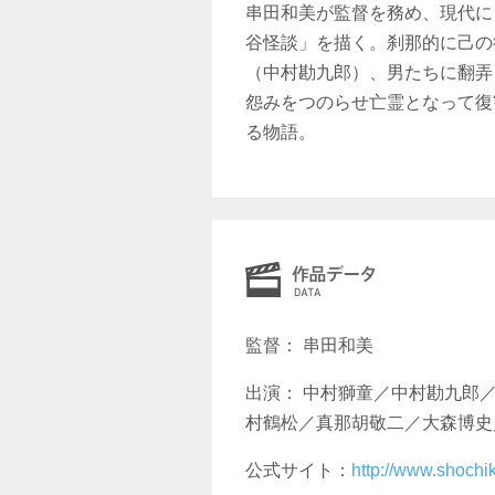
串田和美が監督を務め、現代に
谷怪談」を描く。刹那的に己の
（中村勘九郎）、男たちに翻弄
怨みをつのらせ亡霊となって復
る物語。
監督： 串田和美
出演： 中村獅童／中村勘九郎
村鶴松／真那胡敬二／大森博史
公式サイト：
http://www.shochi