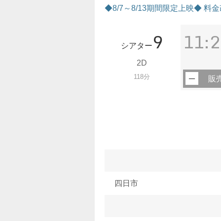
◆8/7～8/13期間限定上映◆ 
9
11:2
シアター
2D
118分
販
四日市