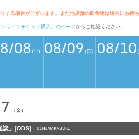
断りする場合がございます。また他店舗の飲食物は場内にお持
オンラインチケット購入」のページ
からご確認ください。
8/08
08/09
08/10
(土)
(日)
07
（金）
談」[ODS]
CINEMAKABUKI