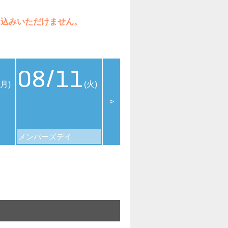
ち込みいただけません。
08/11
08/12
08
(月)
(火)
(水)
>
メンバーズデイ
109シネマズデイ