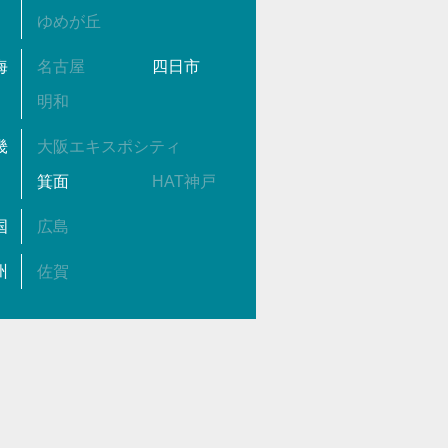
ゆめが丘
海
名古屋
四日市
明和
畿
大阪エキスポシティ
箕面
HAT神戸
国
広島
州
佐賀