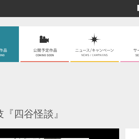
伎『四谷怪談』