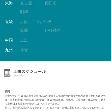
東海
名古屋
四日市
明和
近畿
大阪エキスポシティ
箕面
HAT神戸
中国
広島
九州
佐賀
備考
※青少年の方(18歳未満等対象の劇場が所在する都道府県の青少年保護条例で定める青少年)
は、深夜営業及び映画の終映時間が午後11時(大阪府、群馬県、三重県は午後10時）を越え
る上映回は当該条例の定めにより入場できません。
但し、条例が上記と異なる定めをしているときは、条例の定めるところによるものとしま