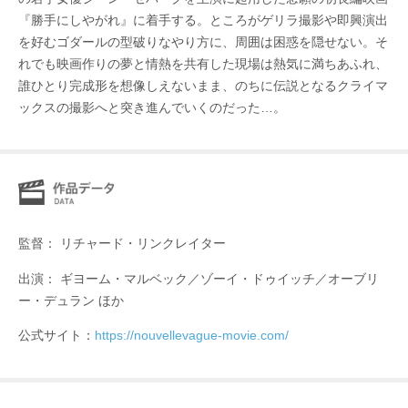
『勝手にしやがれ』に着手する。ところがゲリラ撮影や即興演出
を好むゴダールの型破りなやり方に、周囲は困惑を隠せない。そ
れでも映画作りの夢と情熱を共有した現場は熱気に満ちあふれ、
誰ひとり完成形を想像しえないまま、のちに伝説となるクライマ
ックスの撮影へと突き進んでいくのだった…。
監督： リチャード・リンクレイター
出演： ギヨーム・マルベック／ゾーイ・ドゥイッチ／オーブリ
ー・デュラン ほか
公式サイト：
https://nouvellevague-movie.com/