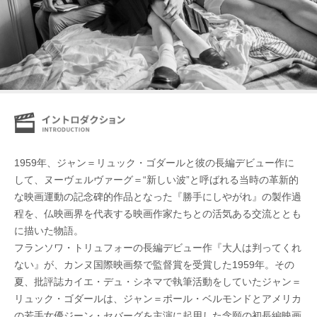
1959年、ジャン＝リュック・ゴダールと彼の長編デビュー作に
して、ヌーヴェルヴァーグ＝“新しい波”と呼ばれる当時の革新的
な映画運動の記念碑的作品となった『勝手にしやがれ』の製作過
程を、仏映画界を代表する映画作家たちとの活気ある交流ととも
に描いた物語。
フランソワ・トリュフォーの長編デビュー作『大人は判ってくれ
ない』が、カンヌ国際映画祭で監督賞を受賞した1959年。その
夏、批評誌カイエ・デュ・シネマで執筆活動をしていたジャン＝
リュック・ゴダールは、ジャン＝ポール・ベルモンドとアメリカ
の若手女優ジーン・セバーグを主演に起用した念願の初長編映画