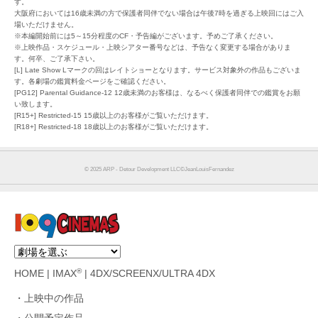
す。
大阪府においては16歳未満の方で保護者同伴でない場合は午後7時を過ぎる上映回にはご入
場いただけません。
※本編開始前には5～15分程度のCF・予告編がございます。予めご了承ください。
※上映作品・スケジュール・上映シアター番号などは、予告なく変更する場合がありま
す。何卒、ご了承下さい。
[L] Late Show Lマークの回はレイトショーとなります。サービス対象外の作品もございま
す。各劇場の鑑賞料金ページをご確認ください。
[PG12] Parental Guidance-12 12歳未満のお客様は、なるべく保護者同伴での鑑賞をお願
い致します。
[R15+] Restricted-15 15歳以上のお客様がご覧いただけます。
[R18+] Restricted-18 18歳以上のお客様がご覧いただけます。
© 2025 ARP - Detour Development LLC©JeanLouisFernandez
®
HOME
|
IMAX
|
4DX/SCREENX/ULTRA 4DX
上映中の作品