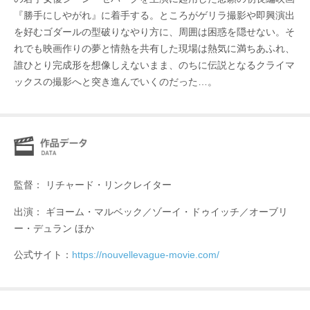
『勝手にしやがれ』に着手する。ところがゲリラ撮影や即興演出
を好むゴダールの型破りなやり方に、周囲は困惑を隠せない。そ
れでも映画作りの夢と情熱を共有した現場は熱気に満ちあふれ、
誰ひとり完成形を想像しえないまま、のちに伝説となるクライマ
ックスの撮影へと突き進んでいくのだった…。
監督： リチャード・リンクレイター
出演： ギヨーム・マルベック／ゾーイ・ドゥイッチ／オーブリ
ー・デュラン ほか
公式サイト：
https://nouvellevague-movie.com/