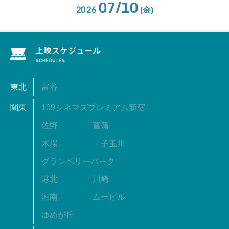
07/10
2026
(金)
東北
富谷
関東
109シネマズプレミアム新宿
佐野
菖蒲
木場
二子玉川
グランベリーパーク
港北
川崎
湘南
ムービル
ゆめが丘