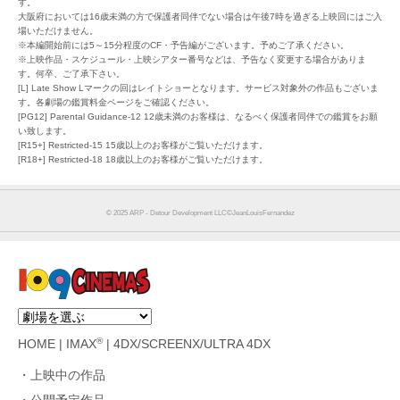
す。
大阪府においては16歳未満の方で保護者同伴でない場合は午後7時を過ぎる上映回にはご入
場いただけません。
※本編開始前には5～15分程度のCF・予告編がございます。予めご了承ください。
※上映作品・スケジュール・上映シアター番号などは、予告なく変更する場合がありま
す。何卒、ご了承下さい。
[L] Late Show Lマークの回はレイトショーとなります。サービス対象外の作品もございま
す。各劇場の鑑賞料金ページをご確認ください。
[PG12] Parental Guidance-12 12歳未満のお客様は、なるべく保護者同伴での鑑賞をお願
い致します。
[R15+] Restricted-15 15歳以上のお客様がご覧いただけます。
[R18+] Restricted-18 18歳以上のお客様がご覧いただけます。
© 2025 ARP - Detour Development LLC©JeanLouisFernandez
®
HOME
|
IMAX
|
4DX/SCREENX/ULTRA 4DX
上映中の作品