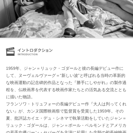
1959年、ジャン＝リュック・ゴダールと彼の長編デビュー作に
して、ヌーヴェルヴァーグ＝“新しい波”と呼ばれる当時の革新的
な映画運動の記念碑的作品となった『勝手にしやがれ』の製作過
程を、仏映画界を代表する映画作家たちとの活気ある交流ととも
に描いた物語。
フランソワ・トリュフォーの長編デビュー作『大人は判ってくれ
ない』が、カンヌ国際映画祭で監督賞を受賞した1959年。その
夏、批評誌カイエ・デュ・シネマで執筆活動をしていたジャン＝
リュック・ゴダールは、ジャン＝ポール・ベルモンドとアメリカ
の若手女優ジーン・セバーグを主演に起用した念願の初長編映画