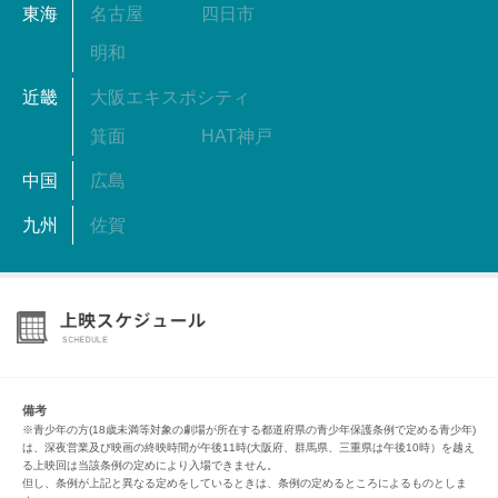
東海
名古屋
四日市
明和
近畿
大阪エキスポシティ
箕面
HAT神戸
中国
広島
九州
佐賀
備考
※青少年の方(18歳未満等対象の劇場が所在する都道府県の青少年保護条例で定める青少年)
は、深夜営業及び映画の終映時間が午後11時(大阪府、群馬県、三重県は午後10時）を越え
る上映回は当該条例の定めにより入場できません。
但し、条例が上記と異なる定めをしているときは、条例の定めるところによるものとしま