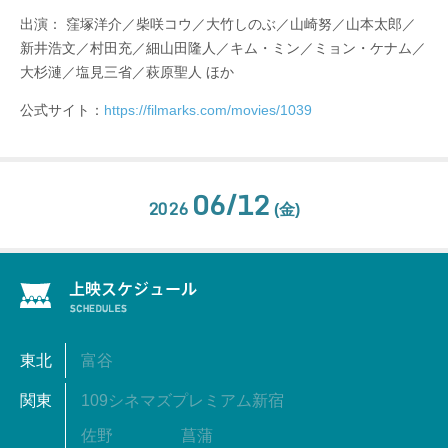
出演： 窪塚洋介／柴咲コウ／大竹しのぶ／山崎努／山本太郎／
新井浩文／村田充／細山田隆人／キム・ミン／ミョン・ケナム／
大杉漣／塩見三省／萩原聖人 ほか
公式サイト：
https://filmarks.com/movies/1039
06/12
2026
(金)
東北
富谷
関東
109シネマズプレミアム新宿
佐野
菖蒲