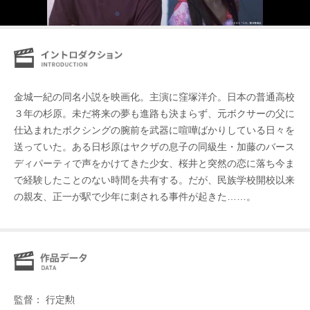
金城一紀の同名小説を映画化。主演に窪塚洋介。日本の普通高校
３年の杉原。未だ将来の夢も進路も決まらず、元ボクサーの父に
仕込まれたボクシングの腕前を武器に喧嘩ばかりしている日々を
送っていた。ある日杉原はヤクザの息子の同級生・加藤のバース
ディパーティで声をかけてきた少女、桜井と突然の恋に落ち今ま
で経験したことのない時間を共有する。だが、民族学校開校以来
の親友、正一が駅で少年に刺される事件が起きた……。
監督： 行定勲