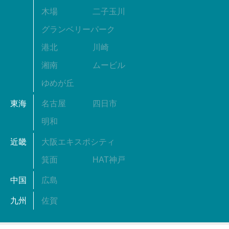
木場
二子玉川
グランベリーパーク
港北
川崎
湘南
ムービル
ゆめが丘
東海
名古屋
四日市
明和
近畿
大阪エキスポシティ
箕面
HAT神戸
中国
広島
九州
佐賀