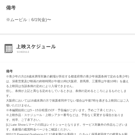
備考
※ムービル：6/19(金)〜
備考
※青少年の方(18歳未満等対象の劇場が所在する都道府県の青少年保護条例で定める青少年)
は、深夜営業及び映画の終映時間が午後11時(大阪府、群馬県、三重県は午後10時）を越え
る上映回は当該条例の定めにより入場できません。
但し、条例が上記と異なる定めをしているときは、条例の定めるところによるものとしま
す。
大阪府においては16歳未満の方で保護者同伴でない場合は午後7時を過ぎる上映回にはご入
場いただけません。
※本編開始前には5～15分程度のCF・予告編がございます。予めご了承ください。
※上映作品・スケジュール・上映シアター番号などは、予告なく変更する場合がありま
す。何卒、ご了承下さい。
[L] Late Show Lマークの回はレイトショーとなります。サービス対象外の作品もございま
す。各劇場の鑑賞料金ページをご確認ください。
[PG12] Parental Guidance-12 12歳未満のお客様は、なるべく保護者同伴での鑑賞をお願