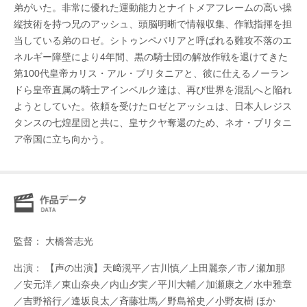
弟がいた。非常に優れた運動能力とナイトメアフレームの高い操
縦技術を持つ兄のアッシュ、頭脳明晰で情報収集、作戦指揮を担
当している弟のロゼ。シトゥンペバリアと呼ばれる難攻不落のエ
ネルギー障壁により4年間、黒の騎士団の解放作戦を退けてきた
第100代皇帝カリス・アル・ブリタニアと、彼に仕えるノーラン
ドら皇帝直属の騎士アインベルク達は、再び世界を混乱へと陥れ
ようとしていた。依頼を受けたロゼとアッシュは、日本人レジス
タンスの七煌星団と共に、皇サクヤ奪還のため、ネオ・ブリタニ
ア帝国に立ち向かう。
監督： 大橋誉志光
出演： 【声の出演】天﨑滉平／古川慎／上田麗奈／市ノ瀬加那
／安元洋／東山奈央／内山夕実／平川大輔／加瀬康之／水中雅章
／吉野裕行／逢坂良太／斉藤壮馬／野島裕史／小野友樹 ほか