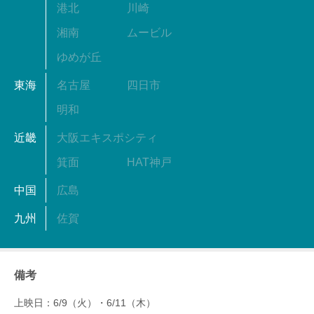
港北
川崎
湘南
ムービル
ゆめが丘
東海
名古屋
四日市
明和
近畿
大阪エキスポシティ
箕面
HAT神戸
中国
広島
九州
佐賀
備考
上映日：6/9（火）・6/11（木）