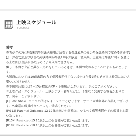
備考
※青少年の方(18歳未満等対象の劇場が所在する都道府県の青少年保護条例で定める青少年)
は、深夜営業及び映画の終映時間が午後11時(大阪府、群馬県、三重県は午後10時）を越え
る上映回は当該条例の定めにより入場できません。
但し、条例が上記と異なる定めをしているときは、条例の定めるところによるものとしま
す。
大阪府においては16歳未満の方で保護者同伴でない場合は午後7時を過ぎる上映回にはご入
場いただけません。
※本編開始前には5～15分程度のCF・予告編がございます。予めご了承ください。
※上映作品・スケジュール・上映シアター番号などは、予告なく変更する場合がありま
す。何卒、ご了承下さい。
[L] Late Show Lマークの回はレイトショーとなります。サービス対象外の作品もございま
す。各劇場の鑑賞料金ページをご確認ください。
[PG12] Parental Guidance-12 12歳未満のお客様は、なるべく保護者同伴での鑑賞をお願
い致します。
[R15+] Restricted-15 15歳以上のお客様がご覧いただけます。
[R18+] Restricted-18 18歳以上のお客様がご覧いただけます。