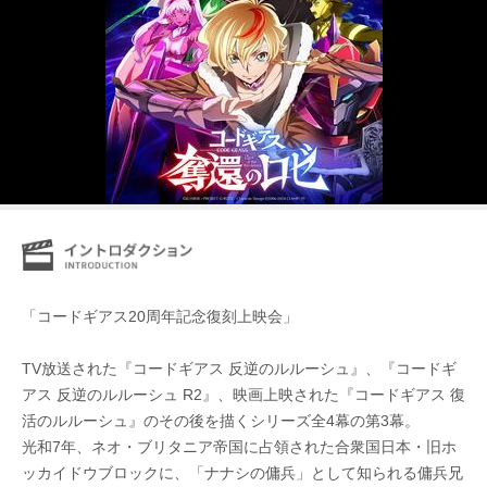
「コードギアス20周年記念復刻上映会」
TV放送された『コードギアス 反逆のルルーシュ』、『コードギ
アス 反逆のルルーシュ R2』、映画上映された『コードギアス 復
活のルルーシュ』のその後を描くシリーズ全4幕の第3幕。
光和7年、ネオ・ブリタニア帝国に占領された合衆国日本・旧ホ
ッカイドウブロックに、「ナナシの傭兵」として知られる傭兵兄