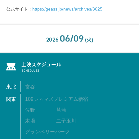
公式サイト：
https://geass.jp/news/archives/3625
06/09
2026
(火)
東北
富谷
関東
109シネマズプレミアム新宿
佐野
菖蒲
木場
二子玉川
グランベリーパーク