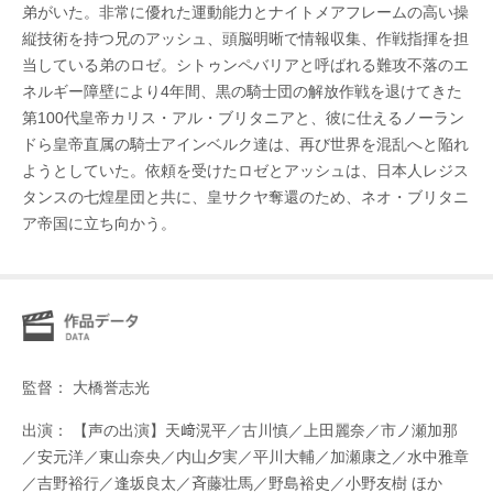
弟がいた。非常に優れた運動能力とナイトメアフレームの高い操
縦技術を持つ兄のアッシュ、頭脳明晰で情報収集、作戦指揮を担
当している弟のロゼ。シトゥンペバリアと呼ばれる難攻不落のエ
ネルギー障壁により4年間、黒の騎士団の解放作戦を退けてきた
第100代皇帝カリス・アル・ブリタニアと、彼に仕えるノーラン
ドら皇帝直属の騎士アインベルク達は、再び世界を混乱へと陥れ
ようとしていた。依頼を受けたロゼとアッシュは、日本人レジス
タンスの七煌星団と共に、皇サクヤ奪還のため、ネオ・ブリタニ
ア帝国に立ち向かう。
監督： 大橋誉志光
出演： 【声の出演】天﨑滉平／古川慎／上田麗奈／市ノ瀬加那
／安元洋／東山奈央／内山夕実／平川大輔／加瀬康之／水中雅章
／吉野裕行／逢坂良太／斉藤壮馬／野島裕史／小野友樹 ほか