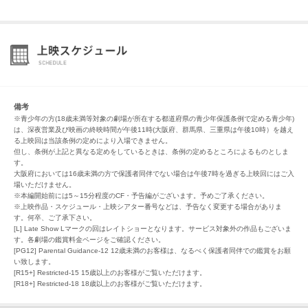
備考
※青少年の方(18歳未満等対象の劇場が所在する都道府県の青少年保護条例で定める青少年)
は、深夜営業及び映画の終映時間が午後11時(大阪府、群馬県、三重県は午後10時）を越え
る上映回は当該条例の定めにより入場できません。
但し、条例が上記と異なる定めをしているときは、条例の定めるところによるものとしま
す。
大阪府においては16歳未満の方で保護者同伴でない場合は午後7時を過ぎる上映回にはご入
場いただけません。
※本編開始前には5～15分程度のCF・予告編がございます。予めご了承ください。
※上映作品・スケジュール・上映シアター番号などは、予告なく変更する場合がありま
す。何卒、ご了承下さい。
[L] Late Show Lマークの回はレイトショーとなります。サービス対象外の作品もございま
す。各劇場の鑑賞料金ページをご確認ください。
[PG12] Parental Guidance-12 12歳未満のお客様は、なるべく保護者同伴での鑑賞をお願
い致します。
[R15+] Restricted-15 15歳以上のお客様がご覧いただけます。
[R18+] Restricted-18 18歳以上のお客様がご覧いただけます。