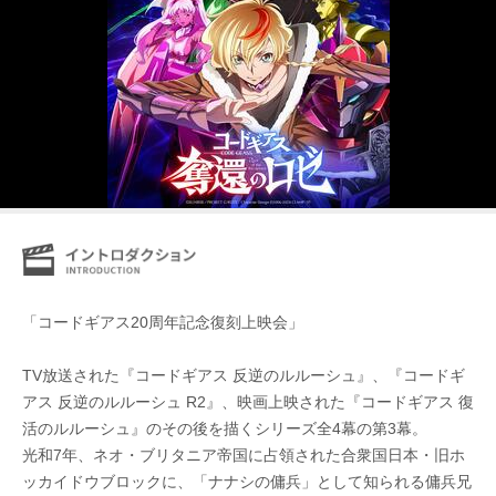
「コードギアス20周年記念復刻上映会」
TV放送された『コードギアス 反逆のルルーシュ』、『コードギ
アス 反逆のルルーシュ R2』、映画上映された『コードギアス 復
活のルルーシュ』のその後を描くシリーズ全4幕の第3幕。
光和7年、ネオ・ブリタニア帝国に占領された合衆国日本・旧ホ
ッカイドウブロックに、「ナナシの傭兵」として知られる傭兵兄