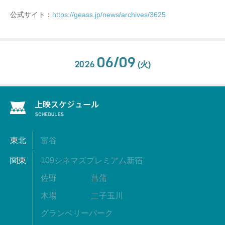
公式サイト：
https://geass.jp/news/archives/3625
06/09
2026
(火)
東北
富谷
関東
109シネマズプレミアム新宿
佐野
菖蒲
木場
二子玉川
グランベリーパーク