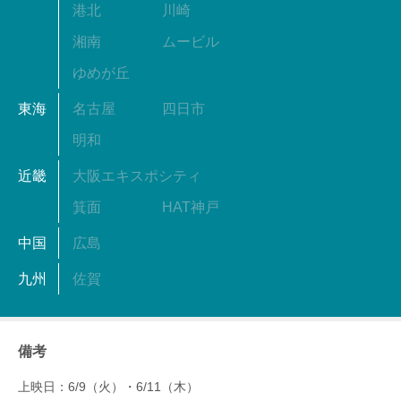
港北
川崎
湘南
ムービル
ゆめが丘
東海
名古屋
四日市
明和
近畿
大阪エキスポシティ
箕面
HAT神戸
中国
広島
九州
佐賀
備考
上映日：6/9（火）・6/11（木）