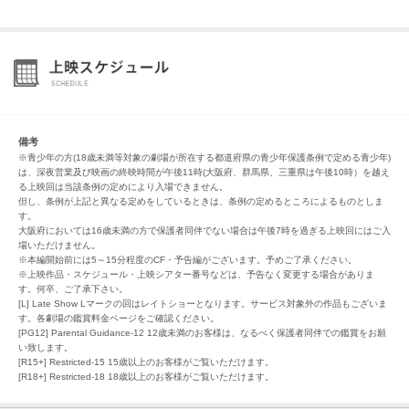
備考
※青少年の方(18歳未満等対象の劇場が所在する都道府県の青少年保護条例で定める青少年)
は、深夜営業及び映画の終映時間が午後11時(大阪府、群馬県、三重県は午後10時）を越え
る上映回は当該条例の定めにより入場できません。
但し、条例が上記と異なる定めをしているときは、条例の定めるところによるものとしま
す。
大阪府においては16歳未満の方で保護者同伴でない場合は午後7時を過ぎる上映回にはご入
場いただけません。
※本編開始前には5～15分程度のCF・予告編がございます。予めご了承ください。
※上映作品・スケジュール・上映シアター番号などは、予告なく変更する場合がありま
す。何卒、ご了承下さい。
[L] Late Show Lマークの回はレイトショーとなります。サービス対象外の作品もございま
す。各劇場の鑑賞料金ページをご確認ください。
[PG12] Parental Guidance-12 12歳未満のお客様は、なるべく保護者同伴での鑑賞をお願
い致します。
[R15+] Restricted-15 15歳以上のお客様がご覧いただけます。
[R18+] Restricted-18 18歳以上のお客様がご覧いただけます。