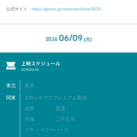
公式サイト：
https://geass.jp/news/archives/3625
06/09
2026
(火)
東北
富谷
関東
109シネマズプレミアム新宿
佐野
菖蒲
木場
二子玉川
グランベリーパーク