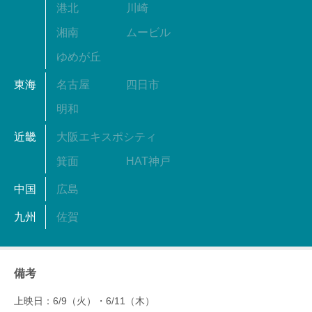
港北
川崎
湘南
ムービル
ゆめが丘
東海
名古屋
四日市
明和
近畿
大阪エキスポシティ
箕面
HAT神戸
中国
広島
九州
佐賀
備考
上映日：6/9（火）・6/11（木）