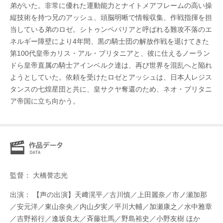
弟がいた。非常に優れた運動能力とナイトメアフレームの高い操
縦技術を持つ兄のアッシュ、頭脳明晰で情報収集、作戦指揮を担
当している弟のロゼ。シトゥンペバリアと呼ばれる難攻不落のエ
ネルギー障壁により4年間、黒の騎士団の解放作戦を退けてきた
第100代皇帝カリス・アル・ブリタニアと、彼に仕えるノーラン
ドら皇帝直属の騎士アインベルク達は、再び世界を混乱へと陥れ
ようとしていた。依頼を受けたロゼとアッシュは、日本人レジス
タンスの七煌星団と共に、皇サクヤ奪還のため、ネオ・ブリタニ
ア帝国に立ち向かう。
監督： 大橋誉志光
出演： 【声の出演】天﨑滉平／古川慎／上田麗奈／市ノ瀬加那
／安元洋／東山奈央／内山夕実／平川大輔／加瀬康之／水中雅章
／吉野裕行／逢坂良太／斉藤壮馬／野島裕史／小野友樹 ほか