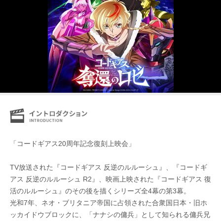
「コードギアス20周年記念復刻上映会」
TV放送された『コードギアス 反逆のルルーシュ』、『コードギ
アス 反逆のルルーシュ R2』、映画上映された『コードギアス 復
活のルルーシュ』のその後を描くシリーズ全4幕の第3幕。
光和7年、ネオ・ブリタニア帝国に占領された合衆国日本・旧ホ
ッカイドウブロックに、「ナナシの傭兵」として知られる傭兵兄