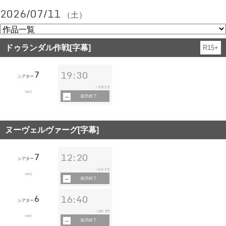
2026/07/11
（土）
ドゥランダル作戦[字幕]
R15+
7
19:30
シアター
23:15
~
206分
販売終了
ヌーヴェルヴァーグ[字幕]
7
12:20
シアター
14:15
~
106分
販売終了
6
16:40
シアター
18:35
~
106分
販売終了