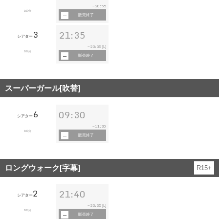
20:55
~
109分
販売終了
3
21:35
シアター
23:35
~
[L]
109分
販売終了
スーパーガール[吹替]
6
09:30
シアター
11:30
~
109分
販売終了
ロングウォーク[字幕]
R15+
2
21:40
シアター
23:35
~
[L]
108分
販売終了