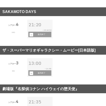
SAKAMOTO DAYS
6
21:20
シアター
23:40
~
[L]
129分
販売終了
ザ・スーパーマリオギャラクシー・ムービー[日本語版]
3
13:00
シアター
14:50
~
99分
販売終了
劇場版『名探偵コナン ハイウェイの堕天使』
4
21:35
シアター