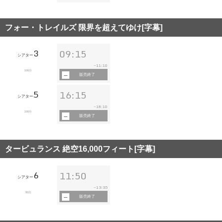
フォー・トレイルズ 限界を超えてゆけ[字幕]
3
09:15
シアター
11:10
~
106分
販売終了
5
16:15
シアター
18:10
~
106分
販売終了
タービュランス 絶空16,000フィート[字幕]
6
11:50
シアター
13:35
~
95分
販売終了