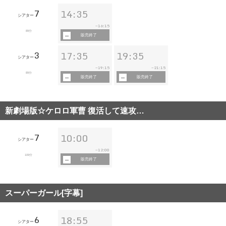
7
14:35
シアター
16:15
~
89分
販売終了
3
17:35
19:35
シアター
19:15
21:15
~
~
89分
販売終了
販売終了
新劇場版☆ケロロ軍曹 復活して速攻…
7
10:00
シアター
12:00
~
109分
販売終了
スーパーガール[字幕]
6
18:55
シアター