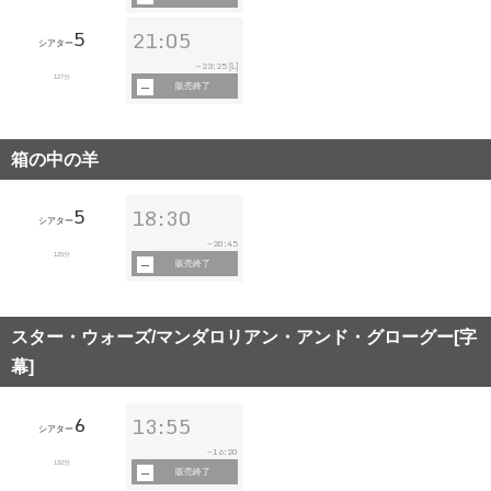
5
21:05
シアター
23:25
~
[L]
127分
販売終了
箱の中の羊
5
18:30
シアター
20:45
~
125分
販売終了
スター・ウォーズ/マンダロリアン・アンド・グローグー[字
幕]
6
13:55
シアター
16:20
~
132分
販売終了