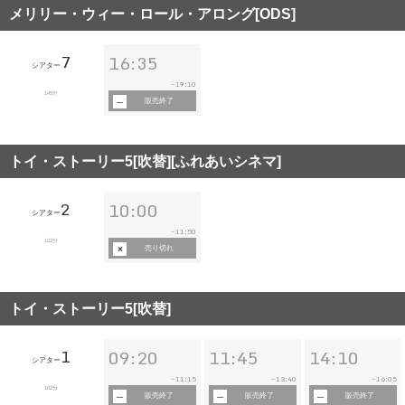
メリリー・ウィー・ロール・アロング[ODS]
7
16:35
シアター
19:10
~
145分
販売終了
トイ・ストーリー5[吹替][ふれあいシネマ]
2
10:00
シアター
11:50
~
102分
売り切れ
トイ・ストーリー5[吹替]
1
09:20
11:45
14:10
シアター
11:15
13:40
16:05
~
~
~
102分
販売終了
販売終了
販売終了