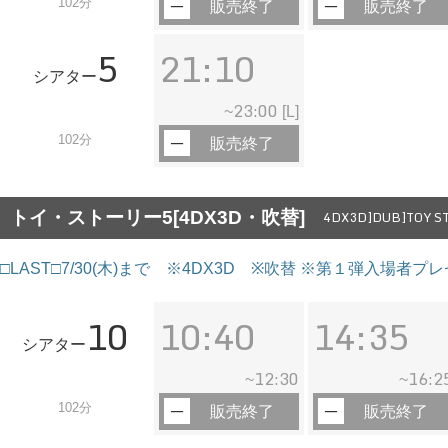
102分
販売終了
販売終了
5
21:10
シアター
23:00
~
[L]
102分
販売終了
トイ・ストーリー5[4DX3D・吹替]
4DX3D]DUB]TOY ST
□LAST□7/30(木)まで ※4DX3D ※吹替 ※第１弾入場者
10
10:40
14:35
シアター
12:30
16:2
~
~
102分
販売終了
販売終了