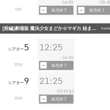
14:05
20:3
~
~
52分
販売終了
販売終了
[前編]劇場版 魔法少女まどか☆マギカ 始ま…
Puell
5
12:25
シアター
14:45
~
131分
販売終了
9
21:25
シアター
23:45
~
[L]
131分
販売終了