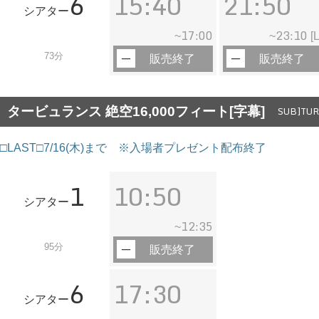
6
15:40
21:50
シアター
17:00
23:10
~
~
[L
73分
販売終了
販売終了
タービュランス 絶空16,000フィート[字幕]
SUB]TU
□LAST□7/16(木)まで ※入場者プレゼント配布終了
1
10:50
シアター
12:35
~
95分
販売終了
6
17:30
シアター