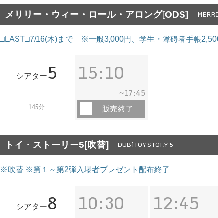
メリリー・ウィー・ロール・アロング[ODS]
MERRI
□LAST□7/16(木)まで ※一般3,000円、学生・障碍者手帳
5
15:10
シアター
17:45
~
145分
販売終了
トイ・ストーリー5[吹替]
DUB]TOY STORY 5
※吹替 ※第１～第2弾入場者プレゼント配布終了
8
10:30
12:45
シアター