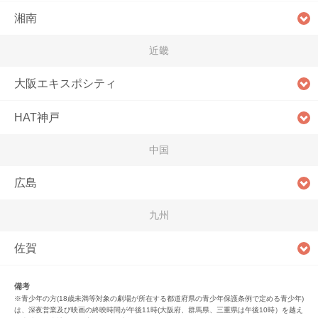
湘南
近畿
大阪エキスポシティ
HAT神戸
中国
広島
九州
佐賀
備考
※青少年の方(18歳未満等対象の劇場が所在する都道府県の青少年保護条例で定める青少年)
は、深夜営業及び映画の終映時間が午後11時(大阪府、群馬県、三重県は午後10時）を越え