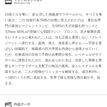
10億ドルを奪い、姿を消した独裁者サラザールから、すべてを奪
い返せ。この“自殺行為”同然の任務に投入されたのは、裏社会専
門の最強エージェントコンビ。元SBSの天才頭脳を持つシドと、
元Navy SEALsの型破りな戦闘マシン、ブロンコ。若き敏腕弁護
士レイチェルに雇われた二人は、法も正義も通用しない《グレイ
ゾーン》へ潜行する。盗聴、潜入、資産差し押さえ――手段を選
ばない頭脳戦で、独裁者の巨大帝国を内側から崩壊させていく。
だが、任務成功の目前で予期せぬ事態が発生。レイチェルがサラ
ザールに誘拐されたのだ。連れ去られた先は、武装した軍隊も警
察もすべてサラザール支配下の無法の孤島。金とレイチェルを奪
還するため、二人の怪物がリミッターを解除する。成功率0%―
―1秒のミスが死に直結する、世界で最も危険な救出劇が今、始
まる。