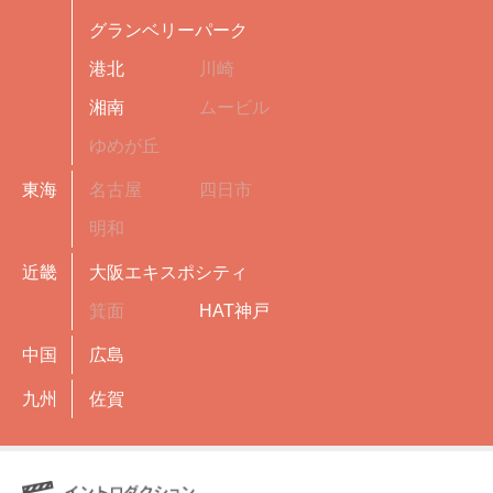
グランベリーパーク
港北
川崎
湘南
ムービル
ゆめが丘
東海
名古屋
四日市
明和
近畿
大阪エキスポシティ
箕面
HAT神戸
中国
広島
九州
佐賀