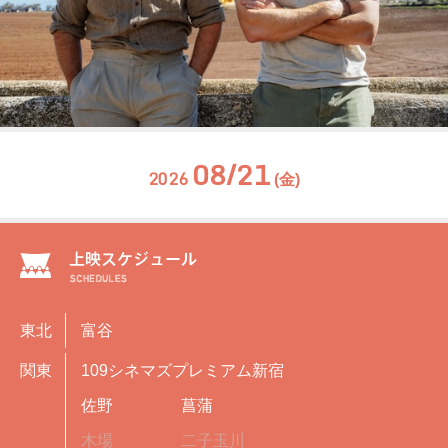
08/21
2026
(金)
東北
富谷
関東
109シネマズプレミアム新宿
佐野
菖蒲
木場
二子玉川