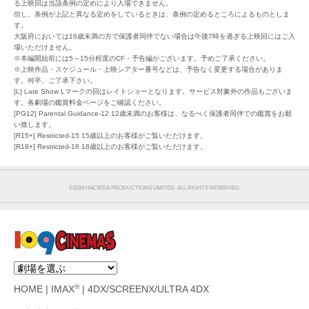
る上映回は当該条例の定めにより入場できません。
但し、条例が上記と異なる定めをしているときは、条例の定めるところによるものとしま
す。
大阪府においては16歳未満の方で保護者同伴でない場合は午後7時を過ぎる上映回にはご入
場いただけません。
※本編開始前には5～15分程度のCF・予告編がございます。予めご了承ください。
※上映作品・スケジュール・上映シアター番号などは、予告なく変更する場合がありま
す。何卒、ご了承下さい。
[L] Late Show Lマークの回はレイトショーとなります。サービス対象外の作品もございま
す。各劇場の鑑賞料金ページをご確認ください。
[PG12] Parental Guidance-12 12歳未満のお客様は、なるべく保護者同伴での鑑賞をお願
い致します。
[R15+] Restricted-15 15歳以上のお客様がご覧いただけます。
[R18+] Restricted-18 18歳以上のお客様がご覧いただけます。
©︎2026 HACIEDA PRODUCTIONS LIMITED. ALL RIGHTS RESERVED.
®
HOME
|
IMAX
|
4DX/SCREENX/ULTRA 4DX