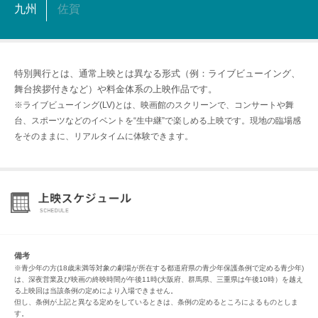
九州
佐賀
特別興行とは、通常上映とは異なる形式（例：ライブビューイング、
舞台挨拶付きなど）や料金体系の上映作品です。
※ライブビューイング(LV)とは、映画館のスクリーンで、コンサートや舞
台、スポーツなどのイベントを“生中継”で楽しめる上映です。現地の臨場感
をそのままに、リアルタイムに体験できます。
備考
※青少年の方(18歳未満等対象の劇場が所在する都道府県の青少年保護条例で定める青少年)
は、深夜営業及び映画の終映時間が午後11時(大阪府、群馬県、三重県は午後10時）を越え
る上映回は当該条例の定めにより入場できません。
但し、条例が上記と異なる定めをしているときは、条例の定めるところによるものとしま
す。