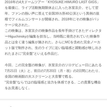
2016年の4大ドームツアー「KYOSUKE HIMURO LAST GIGS」
を最後に、ライブ活動無期限休止に入った氷室京介。そして翌
年、ファンの熱い声に答えて全国39カ所40公演という異例の規
模でフィルムコンサートが開催され、2018年にその映像がパッ
ケージ化された。
この映像は、氷室京介の映像作品を長年手掛けてきたディレクタ
ーHiguchinskyが編集を担当し、当時既に発売されていた映像作
品とは全く違う編集が施された。さらにMCを含めた完全ノーカ
ット版で制作され、生のライブに近い臨場感と躍動感が映し出さ
れたまさに“完全盤”といえる作品だ。
今回、この完全盤の映像が、氷室京介のソロデビュー日にあたる
7月21日（火）と、前日の7月20日（月・祝）の2日間にわたり、
全国の映画館の大スクリーンと大音響で甦る。
“完全盤”ならではの臨場感と迫力を体感できる、この貴重な機会
をお見逃しなく。