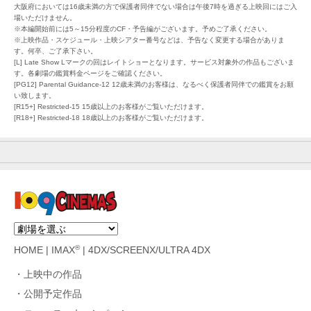
大阪府においては16歳未満の方で保護者同伴でない場合は午後7時を過ぎる上映回にはご入
場いただけません。
※本編開始前には5～15分程度のCF・予告編がございます。予めご了承ください。
※上映作品・スケジュール・上映シアター番号などは、予告なく変更する場合がありま
す。何卒、ご了承下さい。
[L] Late Show Lマークの回はレイトショーとなります。サービス対象外の作品もございま
す。各劇場の鑑賞料金ページをご確認ください。
[PG12] Parental Guidance-12 12歳未満のお客様は、なるべく保護者同伴での鑑賞をお願
い致します。
[R15+] Restricted-15 15歳以上のお客様がご覧いただけます。
[R18+] Restricted-18 18歳以上のお客様がご覧いただけます。
®
HOME
|
IMAX
|
4DX/SCREENX/ULTRA 4DX
上映中の作品
公開予定作品