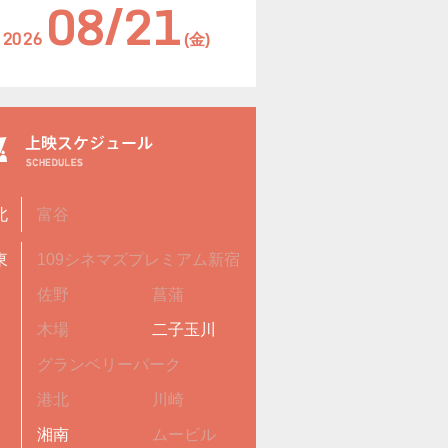
08/21
2026
(金)
北
富谷
東
109シネマズプレミアム新宿
佐野
菖蒲
木場
二子玉川
グランベリーパーク
港北
川崎
湘南
ムービル