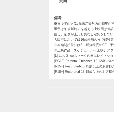
箕面
備考
※青少年の方(18歳未満等対象の劇場が
重県は午後10時）を越える上映回は当
但し、条例が上記と異なる定めをしてい
大阪府においては16歳未満の方で保護
※本編開始前には5～15分程度のCF・
※上映作品・スケジュール・上映シアタ
[L] Late Show Lマークの回
[PG12] Parental Guidance
[R15+] Restricted-15 15歳以上
[R18+] Restricted-18 18歳以上