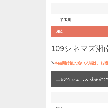
二子玉川
湘南
109シネマズ湘
※
本編開始後の途中入場は、お
上映スケジュールが未確定で