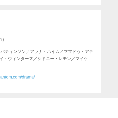
グリ
・パティンソン／アラナ・ハイム／ママドゥ・アテ
イ・ウィンターズ／シドニー・レモン／マイケ
phantom.com/drama/