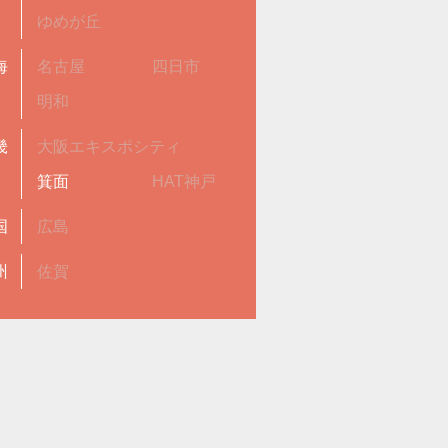
ゆめが丘
海
名古屋
四日市
明和
畿
大阪エキスポシティ
箕面
HAT神戸
国
広島
州
佐賀