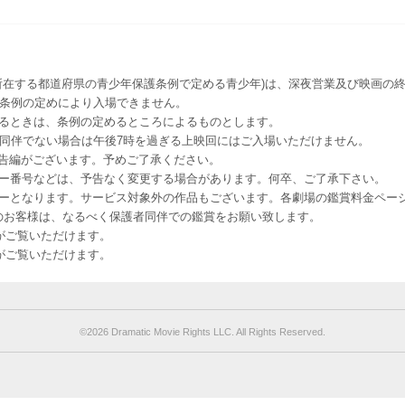
所在する都道府県の青少年保護条例で定める青少年)は、深夜営業及び映画の終
該条例の定めにより入場できません。
るときは、条例の定めるところによるものとします。
者同伴でない場合は午後7時を過ぎる上映回にはご入場いただけません。
予告編がございます。予めご了承ください。
ー番号などは、予告なく変更する場合があります。何卒、ご了承下さい。
はレイトショーとなります。サービス対象外の作品もございます。各劇場の鑑賞料金ペ
-12 12歳未満のお客様は、なるべく保護者同伴での鑑賞をお願い致します。
のお客様がご覧いただけます。
のお客様がご覧いただけます。
©︎2026 Dramatic Movie Rights LLC. All Rights Reserved.