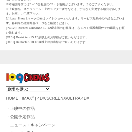
※本編開始前には5～15分程度のCF・予告編がございます。予めご了承ください。
※上映作品・スケジュール・上映シアター番号などは、予告なく変更する場合がありま
す。何卒、ご了承下さい。
[L] Late Show Lマークの回はレイトショーとなります。サービス対象外の作品もございま
す。各劇場の鑑賞料金ページをご確認ください。
[PG12] Parental Guidance-12 12歳未満のお客様は、なるべく保護者同伴での鑑賞をお願
い致します。
[R15+] Restricted-15 15歳以上のお客様がご覧いただけます。
[R18+] Restricted-18 18歳以上のお客様がご覧いただけます。
®
HOME
|
IMAX
|
4DX/SCREENX/ULTRA 4DX
上映中の作品
公開予定作品
ニュース・キャンペーン