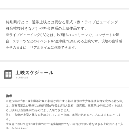
特別興行とは、通常上映とは異なる形式（例：ライブビューイング、
舞台挨拶付きなど）や料金体系の上映作品です。
※ライブビューイング(LV)とは、映画館のスクリーンで、コンサートや舞
台、スポーツなどのイベントを“生中継”で楽しめる上映です。現地の臨場感
をそのままに、リアルタイムに体験できます。
備考
※青少年の方(18歳未満等対象の劇場が所在する都道府県の青少年保護条例で定める青少年)
は、深夜営業及び映画の終映時間が午後11時(大阪府、群馬県、三重県は午後10時）を越え
る上映回は当該条例の定めにより入場できません。
但し、条例が上記と異なる定めをしているときは、条例の定めるところによるものとしま
す。
大阪府においては16歳未満の方で保護者同伴でない場合は午後7時を過ぎる上映回にはご入
場いただけません。