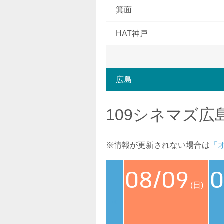
箕面
HAT神戸
広島
109シネマズ広
※情報が更新されない場合は
「
08/09
0
(日)
<