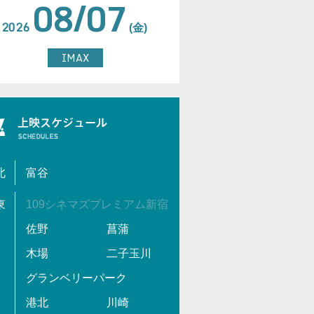
08/07
2026
(金)
IMAX
北
富谷
東
109シネマズプレミアム新宿
佐野
菖蒲
木場
二子玉川
グランベリーパーク
港北
川崎