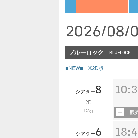
2026/08/
ブルーロック
BLUELOCK
■NEW■ ※2D版
8
10:3
シアター
2D
128分
販
6
18:4
シアター