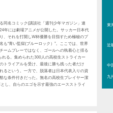
る同名コミック(講談社「週刊少年マガジン」連
東
2024年には劇場アニメが公開した。サッカー日本代
り、それを打開しW杯優勝を目指すため極秘のプ
名も“青い監獄(ブルーロック）”。ここでは、世界
近
チームプレーではなく、ゴールへの執着心と揺る
られる。集められた300人の高校生ストライカー
のトライアルを受け、最後に勝ち残った者だけ
中
れるという。一方で、脱落者は日本代表入りの資
九
酷な条件付きだった。無名の高校生プレイヤー潔
蹴落とし、自らのエゴを示す最強のエースストライ