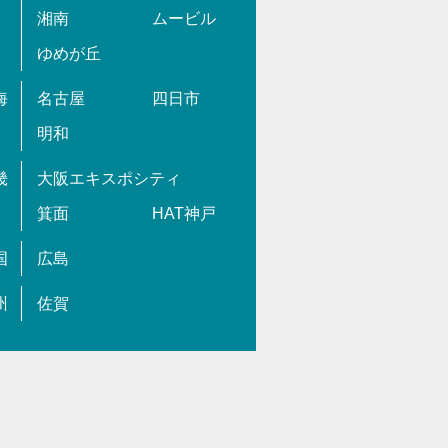
湘南
ムービル
ゆめが丘
海
名古屋
四日市
明和
畿
大阪エキスポシティ
箕面
HAT神戸
国
広島
州
佐賀