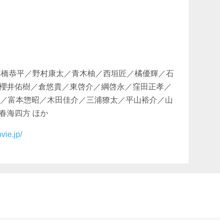
⾼橋恭平／野村康太／⻘⽊柚／⻄垣匠／橘優輝／⽯
櫻井佑樹／倉悠貴／東啓介／綱啓永／窪⽥正孝／
芽育／富本惣昭／木田佳介／三浦獠太／平山裕介／山
春海四方 ほか
vie.jp/