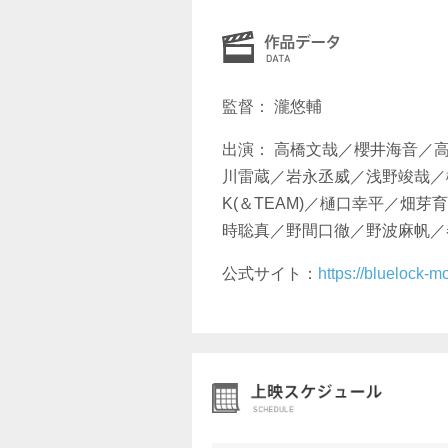
監督： 瀧悠輔
出演： ⾼橋⽂哉／櫻井海⾳／
川雷蔵／岩永丞威／浅野竣哉／
K(＆TEAM)／樋口幸平／畑
時聡真／野間口徹／野波麻帆／
公式サイト：
https://bluelock-mo