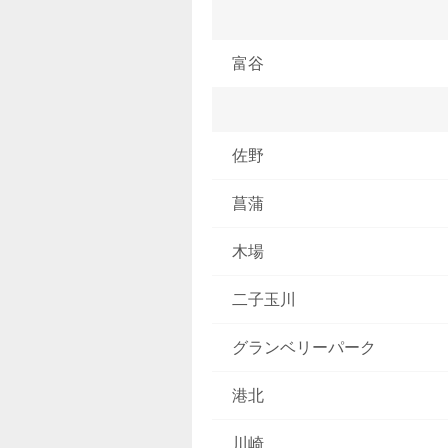
富谷
佐野
菖蒲
木場
二子玉川
グランベリーパーク
港北
川崎