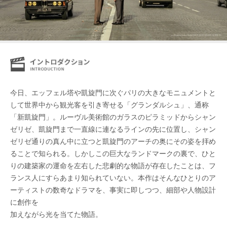
今日、エッフェル塔や凱旋門に次ぐパリの大きなモニュメントと
して世界中から観光客を引き寄せる「グランダルシュ」、通称
「新凱旋門」。ルーヴル美術館のガラスのピラミッドからシャン
ゼリゼ、凱旋門まで一直線に連なるラインの先に位置し、シャン
ゼリゼ通りの真ん中に立つと凱旋門のアーチの奥にその姿を拝め
ることで知られる。しかしこの巨大なランドマークの裏で、ひと
りの建築家の運命を左右した悲劇的な物語が存在したことは、フ
ランス人にすらあまり知られていない。本作はそんなひとりのア
ーティストの数奇なドラマを、事実に即しつつ、細部や人物設計
に創作を
加えながら光を当てた物語。