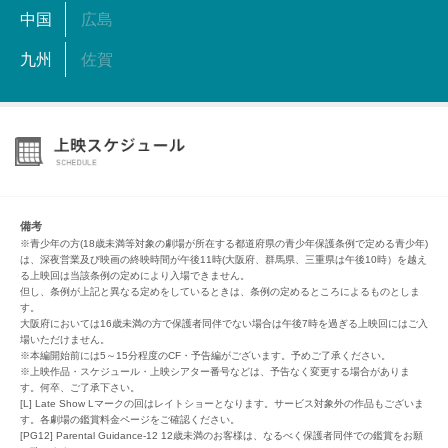
中国
広島
九州
佐賀
備考
※青少年の方(18歳未満等対象の劇場が所在する都道府県の青少年保護条例で定める青少年)
は、深夜営業及び映画の終映時間が午後11時(大阪府、群馬県、三重県は午後10時）を越え
る上映回は当該条例の定めにより入場できません。
但し、条例が上記と異なる定めをしているときは、条例の定めるところによるものとしま
す。
大阪府においては16歳未満の方で保護者同伴でない場合は午後7時を過ぎる上映回にはご入
場いただけません。
※本編開始前には5～15分程度のCF・予告編がございます。予めご了承ください。
※上映作品・スケジュール・上映シアター番号などは、予告なく変更する場合がありま
す。何卒、ご了承下さい。
[L] Late Show Lマークの回はレイトショーとなります。サービス対象外の作品もございま
す。各劇場の鑑賞料金ページをご確認ください。
[PG12] Parental Guidance-12 12歳未満のお客様は、なるべく保護者同伴での鑑賞をお願