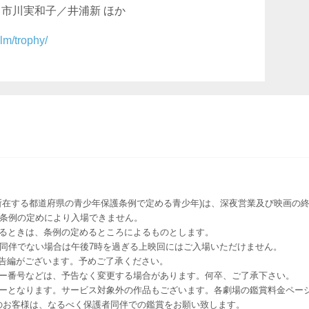
／市川実和子／井浦新 ほか
ilm/trophy/
所在する都道府県の青少年保護条例で定める青少年)は、深夜営業及び映画の終
該条例の定めにより入場できません。
るときは、条例の定めるところによるものとします。
者同伴でない場合は午後7時を過ぎる上映回にはご入場いただけません。
予告編がございます。予めご了承ください。
ー番号などは、予告なく変更する場合があります。何卒、ご了承下さい。
はレイトショーとなります。サービス対象外の作品もございます。各劇場の鑑賞料金ペ
-12 12歳未満のお客様は、なるべく保護者同伴での鑑賞をお願い致します。