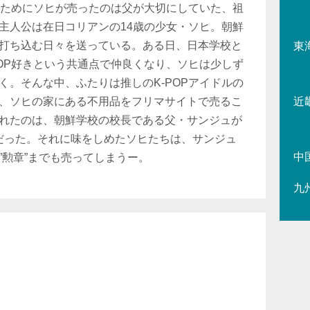
いくためにソヒが売ったのは父が大切にしていた、祖
主人公は在日コリアンの14歳の少女・ソヒ。朝鮮
打ち込む日々を送っている。ある日、日本学校と
東
POP好きという共通点で仲良くなり、ソヒは少しず
く。そんな中、ふたりは推しのK-POPアイドルの
、ソヒの家にある不用品をフリマサイトで売るこ
近
れたのは、朝鮮学校の校長である父・サンジュが
だった。それに味をしめたソヒたちは、サンジュ
中
”勲章”までも売ってしまうー。
九