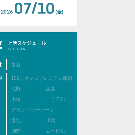
07/10
2026
(金)
北
富谷
東
109シネマズプレミアム新宿
佐野
菖蒲
木場
二子玉川
グランベリーパーク
港北
川崎
湘南
ムービル