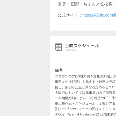
出演： 恒那／ちすん／笠松将
公式サイト：
https://k2pic.com/f
備考
※青少年の方(18歳未満等対象の劇場が
重県は午後10時）を越える上映回は当
但し、条例が上記と異なる定めをしてい
大阪府においては16歳未満の方で保護
※本編開始前には5～15分程度のCF・
※上映作品・スケジュール・上映シアタ
[L] Late Show Lマークの回
[PG12] Parental Guidance