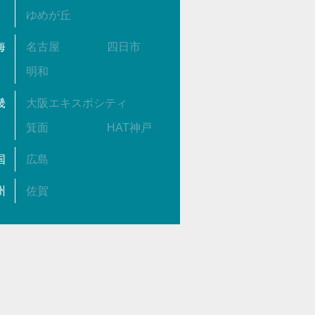
ゆめが丘
海
名古屋
四日市
明和
畿
大阪エキスポシティ
箕面
HAT神戸
国
広島
州
佐賀