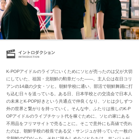
K-POPアイドルのライブにいくためにソヒが売ったのは父が大切
にしていた、祖国・北朝鮮の勲章だった——。主人公は在日コリ
アンの14歳の少女・ソヒ。朝鮮学校に通い、部活で朝鮮舞踊に打
ち込む日々を送っている。ある日、日本学校との交流会で日本人
の未来とK-POP好きという共通点で仲良くなり、ソヒは少しずつ
外の世界と繋がりを持っていく。そんな中、ふたりは推しのK-P
OPアイドルのライブチケット代を稼ぐために、ソヒの家にある
不用品をフリマサイトで売ることに。そこで意外にも高値で売れ
たのは、朝鮮学校の校長である父・サンジュが持っていた一枚の
北朝鮮のCDだった。それに味をしめたソヒたちは、サンジュが