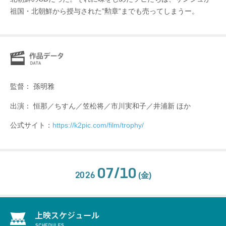
祖国・北朝鮮から授与された”勲章”までも売ってしまうー。
監督： 孫明雅
出演： 恒那／ちすん／笠松将／市川実和子／井浦新 ほか
公式サイト：
https://k2pic.com/film/trophy/
07/10
2026
(金)