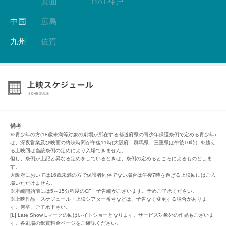
箕面
HAT神戸
中国
広島
九州
佐賀
備考
※青少年の方(18歳未満等対象の劇場が所在する都道府県の青少年保護条例で定める青少年)
は、深夜営業及び映画の終映時間が午後11時(大阪府、群馬県、三重県は午後10時）を越え
る上映回は当該条例の定めにより入場できません。
但し、条例が上記と異なる定めをしているときは、条例の定めるところによるものとしま
す。
大阪府においては16歳未満の方で保護者同伴でない場合は午後7時を過ぎる上映回にはご入
場いただけません。
※本編開始前には5～15分程度のCF・予告編がございます。予めご了承ください。
※上映作品・スケジュール・上映シアター番号などは、予告なく変更する場合がありま
す。何卒、ご了承下さい。
[L] Late Show Lマークの回はレイトショーとなります。サービス対象外の作品もございま
す。各劇場の鑑賞料金ページをご確認ください。