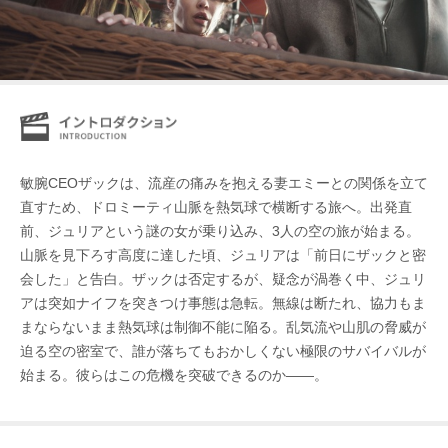
敏腕CEOザックは、流産の痛みを抱える妻エミーとの関係を立て
直すため、ドロミーティ山脈を熱気球で横断する旅へ。出発直
前、ジュリアという謎の女が乗り込み、3人の空の旅が始まる。
山脈を見下ろす高度に達した頃、ジュリアは「前日にザックと密
会した」と告白。ザックは否定するが、疑念が渦巻く中、ジュリ
アは突如ナイフを突きつけ事態は急転。無線は断たれ、協力もま
まならないまま熱気球は制御不能に陥る。乱気流や山肌の脅威が
迫る空の密室で、誰が落ちてもおかしくない極限のサバイバルが
始まる。彼らはこの危機を突破できるのか――。