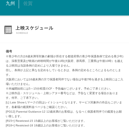
九州
佐賀
備考
※青少年の方(18歳未満等対象の劇場が所在する都道府県の青少年保護条例で定める青少年)
は、深夜営業及び映画の終映時間が午後11時(大阪府、群馬県、三重県は午後10時）を越え
る上映回は当該条例の定めにより入場できません。
但し、条例が上記と異なる定めをしているときは、条例の定めるところによるものとしま
す。
大阪府においては16歳未満の方で保護者同伴でない場合は午後7時を過ぎる上映回にはご入
場いただけません。
※本編開始前には5～15分程度のCF・予告編がございます。予めご了承ください。
※上映作品・スケジュール・上映シアター番号などは、予告なく変更する場合がありま
す。何卒、ご了承下さい。
[L] Late Show Lマークの回はレイトショーとなります。サービス対象外の作品もございま
す。各劇場の鑑賞料金ページをご確認ください。
[PG12] Parental Guidance-12 12歳未満のお客様は、なるべく保護者同伴での鑑賞をお願
い致します。
[R15+] Restricted-15 15歳以上のお客様がご覧いただけます。
[R18+] Restricted-18 18歳以上のお客様がご覧いただけます。