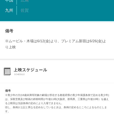
中国
広島
九州
佐賀
備考
※ムービル・木場は6/12(金)より、プレミアム新宿は6/26(金)よ
り上映
備考
※青少年の方(18歳未満等対象の劇場が所在する都道府県の青少年保護条例で定める青少年)
は、深夜営業及び映画の終映時間が午後11時(大阪府、群馬県、三重県は午後10時）を越え
る上映回は当該条例の定めにより入場できません。
但し、条例が上記と異なる定めをしているときは、条例の定めるところによるものとしま
す。