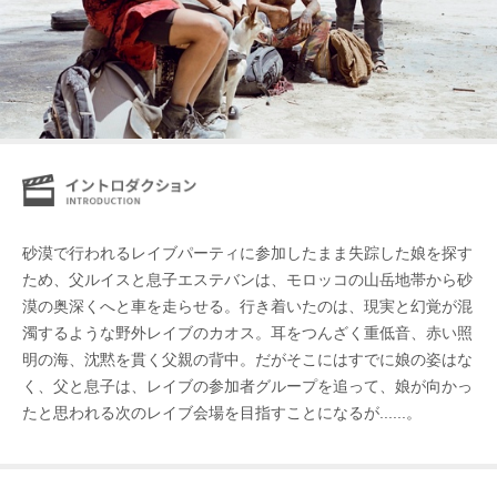
砂漠で行われるレイブパーティに参加したまま失踪した娘を探す
ため、父ルイスと息子エステバンは、モロッコの山岳地帯から砂
漠の奥深くへと車を走らせる。行き着いたのは、現実と幻覚が混
濁するような野外レイブのカオス。耳をつんざく重低音、赤い照
明の海、沈黙を貫く父親の背中。だがそこにはすでに娘の姿はな
く、父と息子は、レイブの参加者グループを追って、娘が向かっ
たと思われる次のレイブ会場を目指すことになるが......。