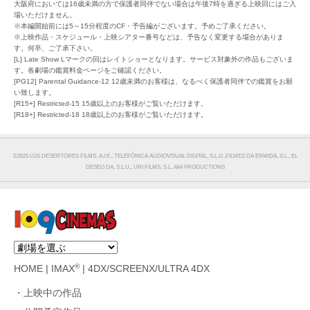
大阪府においては16歳未満の方で保護者同伴でない場合は午後7時を過ぎる上映回にはご入
場いただけません。
※本編開始前には5～15分程度のCF・予告編がございます。予めご了承ください。
※上映作品・スケジュール・上映シアター番号などは、予告なく変更する場合がありま
す。何卒、ご了承下さい。
[L] Late Show Lマークの回はレイトショーとなります。サービス対象外の作品もございま
す。各劇場の鑑賞料金ページをご確認ください。
[PG12] Parental Guidance-12 12歳未満のお客様は、なるべく保護者同伴での鑑賞をお願
い致します。
[R15+] Restricted-15 15歳以上のお客様がご覧いただけます。
[R18+] Restricted-18 18歳以上のお客様がご覧いただけます。
©︎2025 LOS DESERTORES FILMS, A.I.E., TELEFÓNICA AUDIOVISUAL DIGITAL, S.L.U.,FILMES DA ERMIDA, S.L., EL
DESEO DA, S.L.U., URI FILMS, S.L.,4A4 PRODUCTIONS
®
HOME
|
IMAX
|
4DX/SCREENX/ULTRA 4DX
上映中の作品