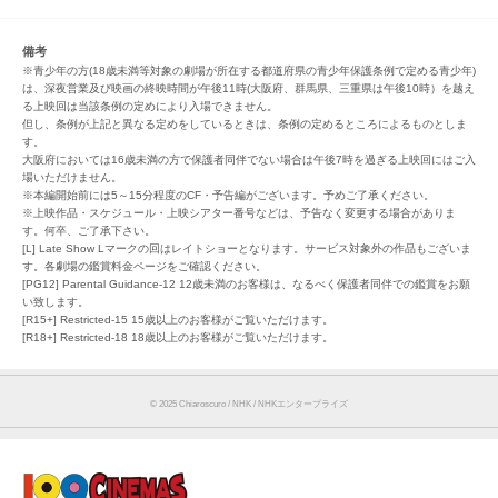
備考
※青少年の方(18歳未満等対象の劇場が所在する都道府県の青少年保護条例で定める青少年)
は、深夜営業及び映画の終映時間が午後11時(大阪府、群馬県、三重県は午後10時）を越え
る上映回は当該条例の定めにより入場できません。
但し、条例が上記と異なる定めをしているときは、条例の定めるところによるものとしま
す。
大阪府においては16歳未満の方で保護者同伴でない場合は午後7時を過ぎる上映回にはご入
場いただけません。
※本編開始前には5～15分程度のCF・予告編がございます。予めご了承ください。
※上映作品・スケジュール・上映シアター番号などは、予告なく変更する場合がありま
す。何卒、ご了承下さい。
[L] Late Show Lマークの回はレイトショーとなります。サービス対象外の作品もございま
す。各劇場の鑑賞料金ページをご確認ください。
[PG12] Parental Guidance-12 12歳未満のお客様は、なるべく保護者同伴での鑑賞をお願
い致します。
[R15+] Restricted-15 15歳以上のお客様がご覧いただけます。
[R18+] Restricted-18 18歳以上のお客様がご覧いただけます。
©︎ 2025 Chiaroscuro / NHK / NHKエンタープライズ