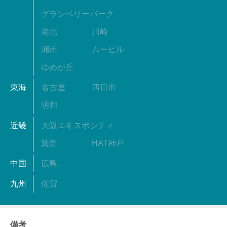
グランベリーパーク
港北
川崎
湘南
ムービル
ゆめが丘
東海
名古屋
四日市
明和
近畿
大阪エキスポシティ
箕面
HAT神戸
中国
広島
九州
佐賀
備考