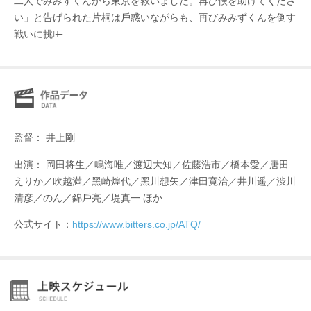
⼆⼈でみみずくんから東京を救いました。再び僕を助けてくださ
い」と告げられた⽚桐は⼾惑いながらも、再びみみずくんを倒す
戦いに挑む̶
監督： 井上剛
出演： 岡⽥将⽣／鳴海唯／渡辺⼤知／佐藤浩市／橋本愛／唐⽥
えりか／吹越満／⿊崎煌代／⿊川想⽮／津⽥寛治／井川遥／渋川
清彦／のん／錦⼾亮／堤真⼀ ほか
公式サイト：
https://www.bitters.co.jp/ATQ/