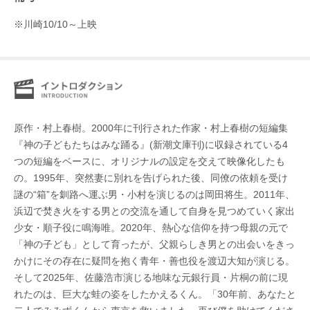
※川崎10/10～上映
原作・村上春樹。2000年に刊⾏された作家・村上春樹の短編集
『神の⼦どもたちはみな踊る』(新潮⽂庫刊)に収録されている4
つの短編をベースに、オリジナルの設定を交えて映像化したも
の。1995年、突然妻に別れを告げられた後、同僚の依頼を受け
謎の“箱”を釧路へ運ぶ男・⼩村を演じるのは岡⽥将⽣。2011年、
浜辺で焚き⽕をする男との交流を通して⾃⾝を⾒つめていく家出
少⼥・順⼦役に鳴海唯。2020年、熱⼼な信仰を持つ⺟親の元で
「神の⼦ども」として育ったが、⽗親らしき男との出会いをきっ
かけにその存在に疑問を抱く⻘年・善也役を渡辺⼤知が演じる。
そして2025年、佐藤浩市演じる地味な元銀⾏員・⽚桐の前に現
れたのは、巨⼤な蛙の姿をしたかえるくん。「30年前、あなたと