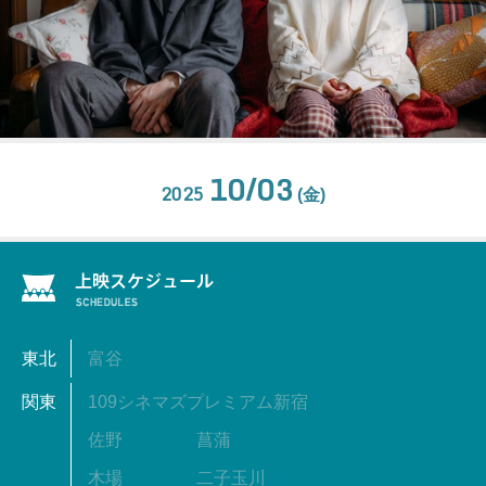
10/03
2025
(金)
東北
富谷
関東
109シネマズプレミアム新宿
佐野
菖蒲
木場
二子玉川