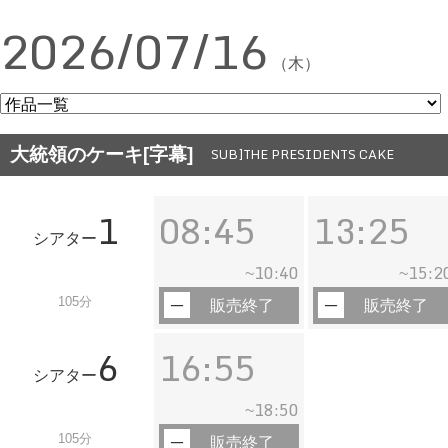
2026/07/16
（木）
大統領のケーキ[字幕]
SUB]THE PRESIDENTS CAKE
1
08:45
13:25
シアター
10:40
15:2
~
~
105分
販売終了
販売終了
6
16:55
シアター
18:50
~
105分
販売終了