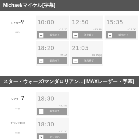
Michael/マイケル[字幕]
9
10:00
12:50
15:35
シアター
12:20
15:10
17:55
~
~
~
127分
販売終了
販売終了
販売終了
18:20
21:05
20:40
23:25
~
~
[L]
販売終了
販売終了
スター・ウォーズ/マンダロリアン…[IMAXレーザー・字幕]
7
18:30
シアター
20:55
~
132分
販売終了
18:30
グランドEXE
20:55
~
132分
売り切れ