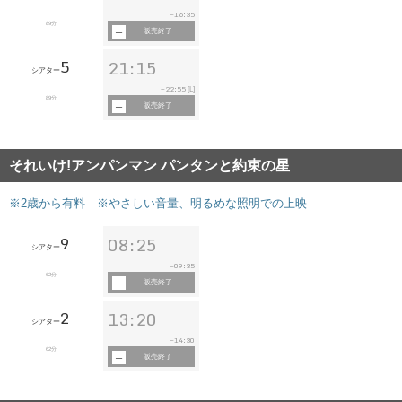
16:35
~
89分
販売終了
5
21:15
シアター
22:55
~
[L]
89分
販売終了
それいけ!アンパンマン パンタンと約束の星
※2歳から有料 ※やさしい音量、明るめな照明での上映
9
08:25
シアター
09:35
~
62分
販売終了
2
13:20
シアター
14:30
~
62分
販売終了