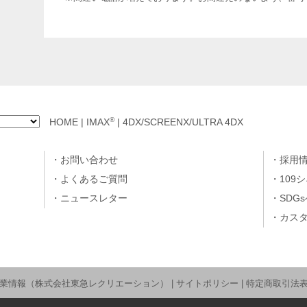
®
HOME
|
IMAX
|
4DX/SCREENX/ULTRA 4DX
お問い合わせ
採用
よくあるご質問
109
ニュースレター
SDG
カス
業情報（株式会社東急レクリエーション）
|
サイトポリシー
|
特定商取引法