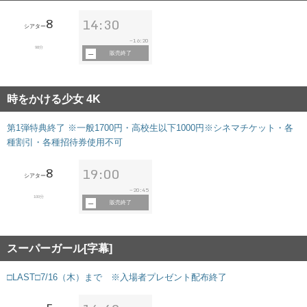
8
14:30
シアター
16:20
~
98分
販売終了
時をかける少女 4K
第1弾特典終了 ※一般1700円・高校生以下1000円※シネマチケット・各
種割引・各種招待券使用不可
8
19:00
シアター
20:45
~
100分
販売終了
スーパーガール[字幕]
□LAST□7/16（木）まで ※入場者プレゼント配布終了