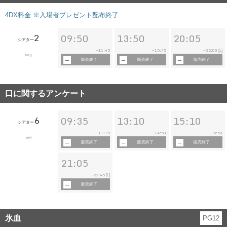
4DX料金 ※入場者プレゼント配布終了
2
09:50
13:50
20:05
シアター
11:45
15:45
22:00
~
~
~
[L]
102分
販売終了
販売終了
販売終了
口に関するアンケート
6
09:35
13:10
15:10
シアター
11:15
14:50
16:50
~
~
~
89分
販売終了
販売終了
販売終了
21:05
22:45
~
[L]
販売終了
氷血
PG12