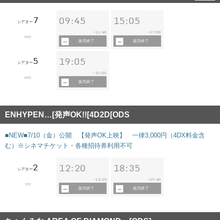
7
09:45
15:05
シアター
11:40
17:00
~
~
104分
販売終了
販売終了
5
19:05
シアター
21:00
~
104分
販売終了
ENHYPEN…[発声OK!![4D2D[ODS
■NEW■7/10（金）公開 【発声OK上映】 一律3,000円（4DX料金含
む）※シネマチケット・各種招待券利用不可
2
12:20
18:35
シアター
13:25
19:40
~
~
52分
販売終了
販売終了