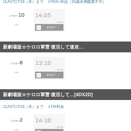
□LAST□7/16（木）まで ※R15+作品（15歳未満鑑賞不可）
10
14:05
シアター
16:00
~
108分
販売終了
新劇場版☆ケロロ軍曹 復活して速攻…
8
12:10
シアター
14:10
~
109分
販売終了
新劇場版☆ケロロ軍曹 復活して…[4DX2D]
□LAST□7/16（木）まで ４DX料金
2
16:10
シアター
18:10
~
109分