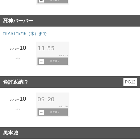
死神バーバー
□LAST□7/16（木）まで
10
11:55
シアター
13:45
~
102分
販売終了
免許返納!?
PG12
10
09:20
シアター
11:30
~
119分
販売終了
黒牢城