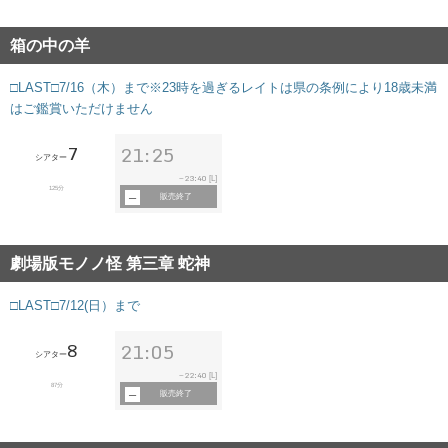
箱の中の羊
□LAST□7/16（木）まで※23時を過ぎるレイトは県の条例により18歳未満
はご鑑賞いただけません
7
21:25
シアター
23:40
~
[L]
125分
販売終了
劇場版モノノ怪 第三章 蛇神
□LAST□7/12(日）まで
8
21:05
シアター
22:40
~
[L]
87分
販売終了