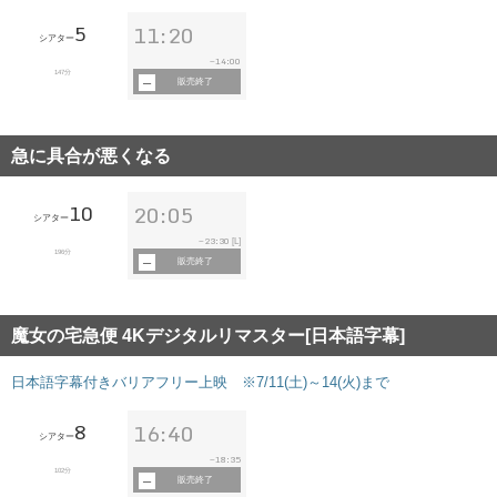
5
11:20
シアター
14:00
~
147分
販売終了
急に具合が悪くなる
10
20:05
シアター
23:30
~
[L]
196分
販売終了
魔女の宅急便 4Kデジタルリマスター[日本語字幕]
日本語字幕付きバリアフリー上映 ※7/11(土)～14(火)まで
8
16:40
シアター
18:35
~
102分
販売終了