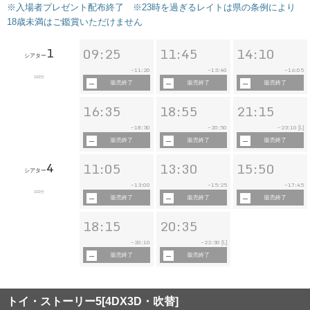
※入場者プレゼント配布終了 ※23時を過ぎるレイトは県の条例により
18歳未満はご鑑賞いただけません
1
09:25
11:45
14:10
シアター
11:20
13:40
16:05
~
~
~
102分
販売終了
販売終了
販売終了
16:35
18:55
21:15
18:30
20:50
23:10
~
~
~
[L]
販売終了
販売終了
販売終了
4
11:05
13:30
15:50
シアター
13:00
15:25
17:45
~
~
~
102分
販売終了
販売終了
販売終了
18:15
20:35
20:10
22:30
~
~
[L]
販売終了
販売終了
トイ・ストーリー5[4DX3D・吹替]