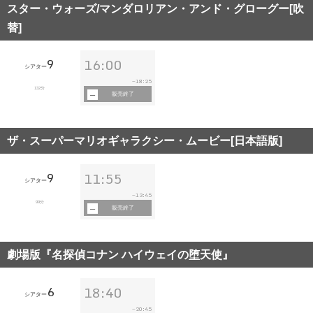
スター・ウォーズ/マンダロリアン・アンド・グローグー[吹
替]
9
16:00
シアター
18:25
~
132分
販売終了
ザ・スーパーマリオギャラクシー・ムービー[日本語版]
9
11:55
シアター
13:45
~
99分
販売終了
劇場版『名探偵コナン ハイウェイの堕天使』
6
18:40
シアター
20:45
~