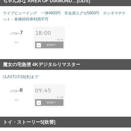
ちゃんみな AREA OF DIAMOND…[ODS]
ライブビューイング 一律4900円 非会員エグゼ5900円 ※シネマチケ
ット・各種招待券利用不可
7
18:00
シアター
21:00
~
150分
販売終了
魔女の宅急便 4Kデジタルリマスター
□LAST□7/16(木)まで
8
09:45
シアター
11:40
~
102分
販売終了
トイ・ストーリー5[吹替]