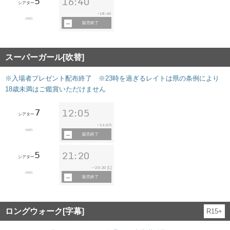
5
16:40
シアター
18:40
~
109分
販売終了
スーパーガール[吹替]
※入場者プレゼント配布終了 ※23時を過ぎるレイトは県の条例により
18歳未満はご鑑賞いただけません
7
12:05
シアター
14:05
~
109分
販売終了
5
21:20
シアター
23:20
~
[L]
109分
販売終了
ロングウォーク[字幕]
R15+