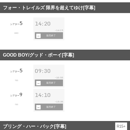
フォー・トレイルズ 限界を超えてゆけ[字幕]
5
14:20
シアター
16:15
~
106分
販売終了
GOOD BOY/グッド・ボーイ[字幕]
5
09:30
シアター
10:55
~
73分
販売終了
9
14:10
シアター
15:35
~
73分
販売終了
ブリング・ハー・バック[字幕]
R15+