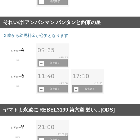
販売終了
それいけ!アンパンマン パンタンと約束の星
２歳から幼児料金が必要となります
4
09:35
シアター
10:45
~
62分
販売終了
6
11:40
17:10
シアター
12:50
18:20
~
~
62分
販売終了
販売終了
ヤマトよ永遠に REBEL3199 第六章 碧い…[ODS]
9
21:00
シアター
22:50
~
[L]
100分
販売終了