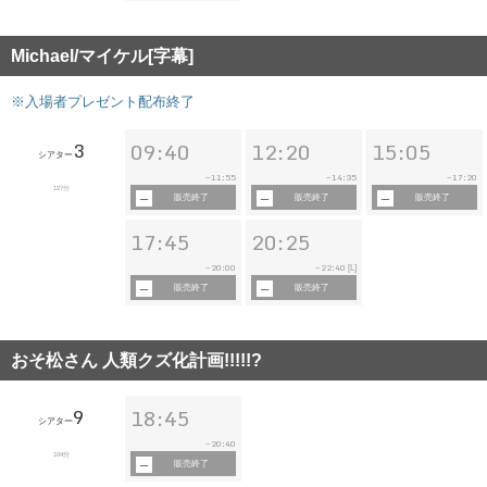
Michael/マイケル[字幕]
※入場者プレゼント配布終了
3
09:40
12:20
15:05
シアター
11:55
14:35
17:20
~
~
~
127分
販売終了
販売終了
販売終了
17:45
20:25
20:00
22:40
~
~
[L]
販売終了
販売終了
おそ松さん 人類クズ化計画!!!!!?
9
18:45
シアター
20:40
~
104分
販売終了