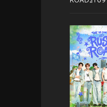
ROAD』１