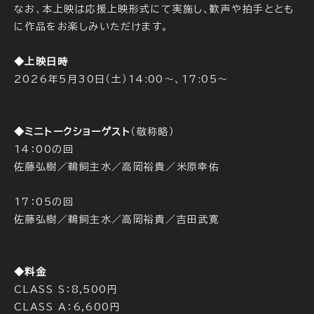
なお、本上映は応援上映形式にて実施し、歓声や拍手ととも
に作品をお楽しみいただけます。
◆上映日時
2026年5月30日（土）14:00～、17:05～
◆ミニトークショーゲスト
（敬称略）
14：00の回
佐藤弘樹／鵜飼主水／高岡裕貴／米原幸佑
17：05の回
佐藤弘樹／鵜飼主水／高岡裕貴／吉田武寛
◆料金
CLASS S：8,500円
CLASS A：6,600円