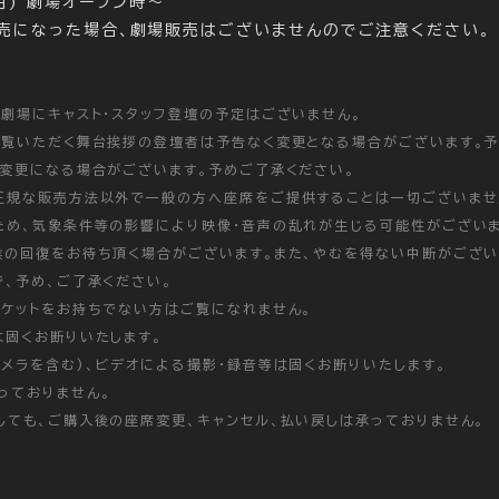
月) 劇場オープン時～
売になった場合、劇場販売はございませんのでご注意ください。
施劇場にキャスト・スタッフ登壇の予定はございません。
ご覧いただく舞台挨拶の登壇者は予告なく変更となる場合がございます。予
遽変更になる場合がございます。予めご了承ください。
正規な販売方法以外で一般の方へ座席をご提供することは一切ございませ
ため、気象条件等の影響により映像・音声の乱れが生じる可能性がござい
候の回復をお待ち頂く場合がございます。また、やむを得ない中断がござい
、予め、ご了承ください。
チケットをお持ちでない方はご覧になれません。
は固くお断りいたします。
メラを含む)、ビデオによる撮影・録音等は固くお断りいたします。
っておりません。
しても、ご購入後の座席変更、キャンセル、払い戻しは承っておりません。