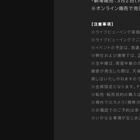
・劇場販売：3月2日(
※オンライン販売で完
【注意事項】
※ライブビューイング実
※ライブビューイングで
※イベントの予定は、急
※弊社および劇場では、
※生中継は、衛星中継の
障害が発生した際は、天
戻しはいたしかねますので
※全席指定となります。
※転売・転用目的の購入
※場内でのカメラ(携帯カ
※お電話でのご予約は承
※いかなる事情が生じま