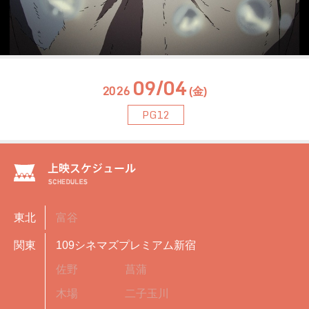
09/04
2026
(金)
PG12
東北
富谷
関東
109シネマズプレミアム新宿
佐野
菖蒲
木場
二子玉川