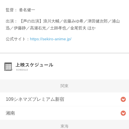
監督： 沓名健一
出演： 【声の出演】浪川大輔／佐藤みゆ希／津田健次郎／浦山
迅／伊藤静／高瀬右光／土師孝也／金尾哲夫 ほか
公式サイト：
https://sekiro-anime.jp/
関東
109シネマズプレミアム新宿
湘南
東海