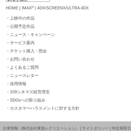
®
HOME
|
IMAX
|
4DX/SCREENX/ULTRA 4DX
上映中の作品
公開予定作品
ニュース・キャンペーン
サービス案内
チケット購入・照会
お問い合わせ
よくあるご質問
ニュースレター
採用情報
109シネマズ経営理念
SDGsへの取り組み
カスタマーハラスメントに対する方針
企業情報（株式会社東急レクリエーション）
|
サイトポリシー
|
特定商取引