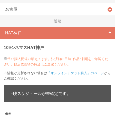
名古屋
近畿
HAT神戸
109シネマズHAT神戸
※
ﾁｹｯﾄ購入間違い増えてます。決済前に日時･作品･劇場をご確認くだ
さい。他店飲食物の持込はご遠慮ください。
※情報が更新されない場合は
「オンラインチケット購入」のページ
から
ご確認ください。
上映スケジュールが未確定です。
備考