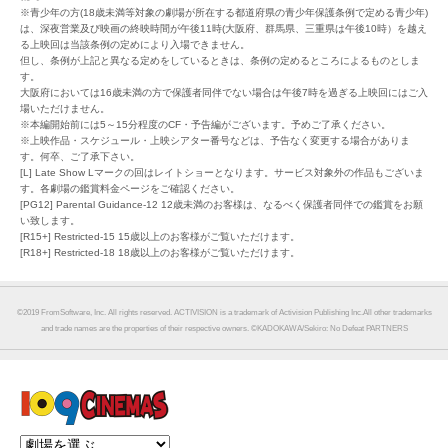
※青少年の方(18歳未満等対象の劇場が所在する都道府県の青少年保護条例で定める青少年)
は、深夜営業及び映画の終映時間が午後11時(大阪府、群馬県、三重県は午後10時）を越え
る上映回は当該条例の定めにより入場できません。
但し、条例が上記と異なる定めをしているときは、条例の定めるところによるものとしま
す。
大阪府においては16歳未満の方で保護者同伴でない場合は午後7時を過ぎる上映回にはご入
場いただけません。
※本編開始前には5～15分程度のCF・予告編がございます。予めご了承ください。
※上映作品・スケジュール・上映シアター番号などは、予告なく変更する場合がありま
す。何卒、ご了承下さい。
[L] Late Show Lマークの回はレイトショーとなります。サービス対象外の作品もございま
す。各劇場の鑑賞料金ページをご確認ください。
[PG12] Parental Guidance-12 12歳未満のお客様は、なるべく保護者同伴での鑑賞をお願
い致します。
[R15+] Restricted-15 15歳以上のお客様がご覧いただけます。
[R18+] Restricted-18 18歳以上のお客様がご覧いただけます。
©︎2019 FromSoftware, Inc. All rights reserved. ACTIVISION is a trademark of Activision Publishing Inc.All other trademarks
and trade names are the properties of their respective owners. ©︎KADOKAWA/Sekiro: No Defeat PARTNERS