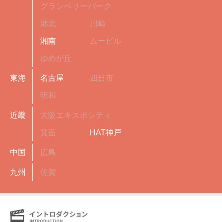
グランベリーパーク
港北
川崎
湘南
ムービル
ゆめが丘
東海
名古屋
四日市
明和
近畿
大阪エキスポシティ
箕面
HAT神戸
中国
広島
九州
佐賀