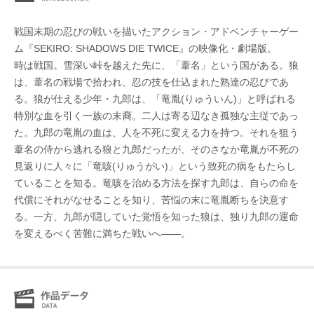
戦国末期の忍びの戦いを描いたアクション・アドベンチャーゲー
ム『SEKIRO: SHADOWS DIE TWICE』の映像化・劇場版。
時は戦国。雪深い峠を越えた先に、「葦名」という国がある。狼
は、葦名の戦場で拾われ、忍の技を仕込まれた熟達の忍びであ
る。狼が仕える少年・九郎は、「竜胤(りゅういん)」と呼ばれる
特別な血を引く一族の末裔。二人は寄る辺なき孤独な主従であっ
た。九郎の竜胤の血は、人を不死に変える力を持つ。それを狙う
葦名の侍から逃れる狼と九郎だったが、そのさなか竜胤が不死の
見返りに人々に「竜咳(りゅうがい)」という致死の病をもたらし
ていることを知る。竜咳を治める方法を探す九郎は、自らの命を
代償にそれがなせることを知り、苦悩の末に竜胤断ちを決意す
る。一方、九郎が隠していた覚悟を知った狼は、独り九郎の運命
を変えるべく苦難に満ちた戦いへ――。