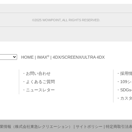
©︎2025 WOWPOINT, ALL RIGHTS RESERVED.
®
HOME
|
IMAX
|
4DX/SCREENX/ULTRA 4DX
お問い合わせ
採用
よくあるご質問
109
ニュースレター
SDG
カス
業情報（株式会社東急レクリエーション）
|
サイトポリシー
|
特定商取引法