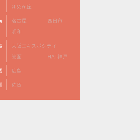
ゆめが丘
海
名古屋
四日市
明和
畿
大阪エキスポシティ
箕面
HAT神戸
国
広島
州
佐賀