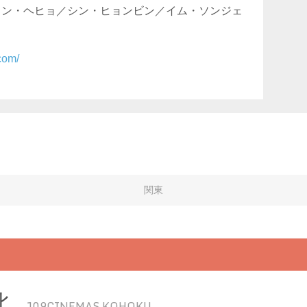
ォン・ヘヒョ／シン・ヒョンビン／イム・ソンジェ
com/
関東
北
109CINEMAS KOHOKU