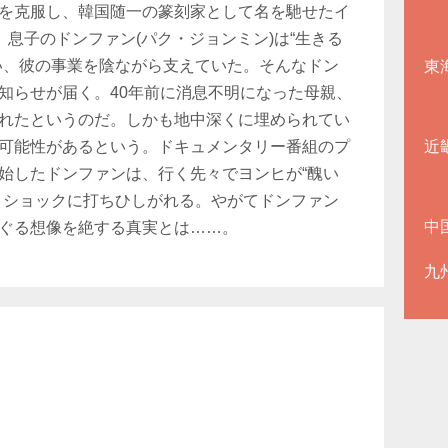
を克服し、韓国随一の篆刻家として名を馳せたイ
。息子のドンファン(パク・ジョンミン)は“生きる
い、彼の事業を陰ながら支えていた。そんなドン
東
知らせが届く。40年前に消息不明になった母親、
れたというのだ。しかも地中深くに埋められてい
可能性があるという。ドキュメンタリー番組のプ
近
始したドンファンは、行く先々でヨンヒが“醜い
、ショックに打ちひしがれる。やがてドンファン
中
ぐる想像を絶する真実とは……。
九