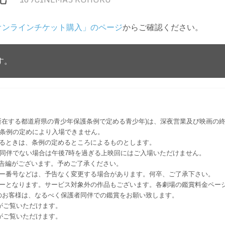
オンラインチケット購入」のページ
からご確認ください。
す。
所在する都道府県の青少年保護条例で定める青少年)は、深夜営業及び映画の終
該条例の定めにより入場できません。
るときは、条例の定めるところによるものとします。
者同伴でない場合は午後7時を過ぎる上映回にはご入場いただけません。
予告編がございます。予めご了承ください。
ー番号などは、予告なく変更する場合があります。何卒、ご了承下さい。
はレイトショーとなります。サービス対象外の作品もございます。各劇場の鑑賞料金ペ
-12 12歳未満のお客様は、なるべく保護者同伴での鑑賞をお願い致します。
のお客様がご覧いただけます。
のお客様がご覧いただけます。