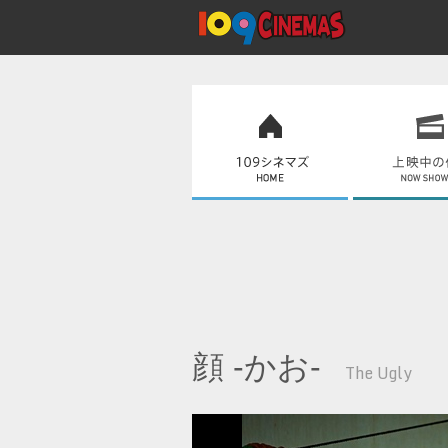
顔 -かお-
The Ugly