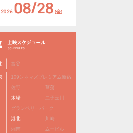
08/28
2026
(金)
北
富谷
東
109シネマズプレミアム新宿
佐野
菖蒲
木場
二子玉川
グランベリーパーク
港北
川崎
湘南
ムービル