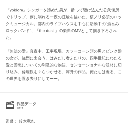
『yoidore』シンガーを諦めた男が、酔って駆け込んだ公衆便所
でトリップ。夢に溺れる一夜の狂騒を描いた、横ノリ必須のロッ
クミュージカル。都内のライブハウスを中心に活動中の“酒呑み
ロックバンド”、「the dust.」の楽曲のMVとして描き下ろされ
た。
『無法の愛』真夜中。工事現場。カラーコーン頭の男とピンク髪
の女が、強烈に出会う。はみだし者ふたりの、四半世紀にわたる
愛と善悪についての刺激的な物語。センセーショナルな題材に切
り込み、倫理観をぐらつかせる、渾身の作品。俺たちは走る、こ
の世界を置き去りにしてーー。
監督： 鈴木竜也