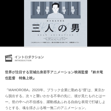
世界が注目する宮城出身若手アニメーション映画監督 『鈴木竜
也監督 特集上映』
『MAHOROBA』2020年。ブラック企業に勤める“僕”は、東京か
ら脱出する。次々と襲いかかる不幸の先に、彼が見たものとはー
ー。世の中への不信感を、躍動感あふれる自由な表現で打破しよ
うとする、魂を揺さぶる唯一無二のアニメーション。