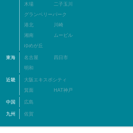
木場
二子玉川
グランベリーパーク
港北
川崎
湘南
ムービル
ゆめが丘
東海
名古屋
四日市
明和
近畿
大阪エキスポシティ
箕面
HAT神戸
中国
広島
九州
佐賀