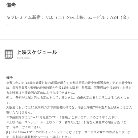
備考
※プレミアム新宿：7/18（土）のみ上映、ムービル：7/24（金）
～
備考
※青少年の方(18歳未満等対象の劇場が所在する都道府県の青少年保護条例で定める青少年)
は、深夜営業及び映画の終映時間が午後11時(大阪府、群馬県、三重県は午後10時）を越え
る上映回は当該条例の定めにより入場できません。
但し、条例が上記と異なる定めをしているときは、条例の定めるところによるものとしま
す。
大阪府においては16歳未満の方で保護者同伴でない場合は午後7時を過ぎる上映回にはご入
場いただけません。
※本編開始前には5～15分程度のCF・予告編がございます。予めご了承ください。
※上映作品・スケジュール・上映シアター番号などは、予告なく変更する場合がありま
す。何卒、ご了承下さい。
[L] Late Show Lマークの回はレイトショーとなります。サービス対象外の作品もございま
す。各劇場の鑑賞料金ページをご確認ください。