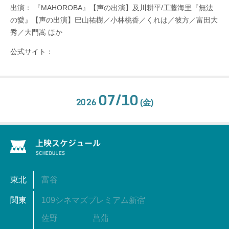
出演： 『MAHOROBA』【声の出演】及川耕平/工藤海里『無法
の愛』【声の出演】巴山祐樹／小林桃香／くれは／彼方／富田大
秀／大門嵩 ほか
公式サイト：
07/10
2026
(金)
東北
富谷
関東
109シネマズプレミアム新宿
佐野
菖蒲