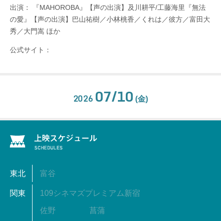
出演： 『MAHOROBA』【声の出演】及川耕平/工藤海里『無法
の愛』【声の出演】巴山祐樹／小林桃香／くれは／彼方／富田大
秀／大門嵩 ほか
公式サイト：
07/10
2026
(金)
東北
富谷
関東
109シネマズプレミアム新宿
佐野
菖蒲