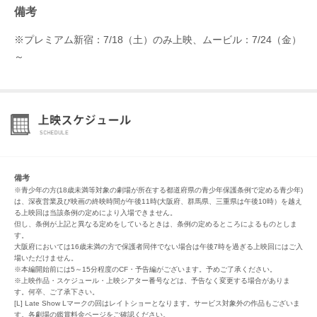
備考
※プレミアム新宿：7/18（土）のみ上映、ムービル：7/24（金）
～
備考
※青少年の方(18歳未満等対象の劇場が所在する都道府県の青少年保護条例で定める青少年)
は、深夜営業及び映画の終映時間が午後11時(大阪府、群馬県、三重県は午後10時）を越え
る上映回は当該条例の定めにより入場できません。
但し、条例が上記と異なる定めをしているときは、条例の定めるところによるものとしま
す。
大阪府においては16歳未満の方で保護者同伴でない場合は午後7時を過ぎる上映回にはご入
場いただけません。
※本編開始前には5～15分程度のCF・予告編がございます。予めご了承ください。
※上映作品・スケジュール・上映シアター番号などは、予告なく変更する場合がありま
す。何卒、ご了承下さい。
[L] Late Show Lマークの回はレイトショーとなります。サービス対象外の作品もございま
す。各劇場の鑑賞料金ページをご確認ください。