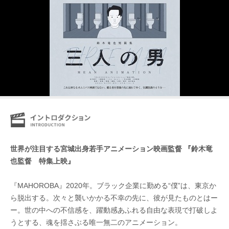
世界が注目する宮城出身若手アニメーション映画監督 『鈴木竜
也監督 特集上映』
『MAHOROBA』2020年。ブラック企業に勤める“僕”は、東京か
ら脱出する。次々と襲いかかる不幸の先に、彼が見たものとはー
ー。世の中への不信感を、躍動感あふれる自由な表現で打破しよ
うとする、魂を揺さぶる唯一無二のアニメーション。