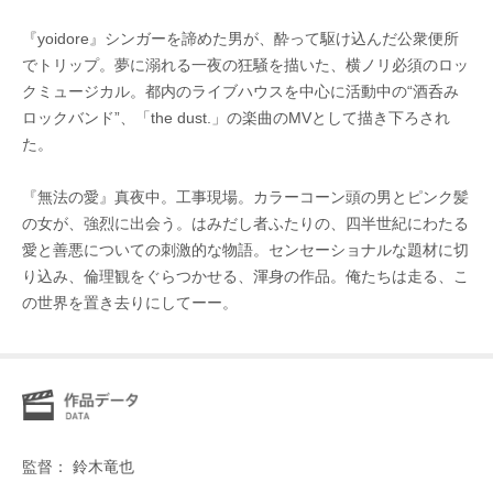
『yoidore』シンガーを諦めた男が、酔って駆け込んだ公衆便所
でトリップ。夢に溺れる一夜の狂騒を描いた、横ノリ必須のロッ
クミュージカル。都内のライブハウスを中心に活動中の“酒呑み
ロックバンド”、「the dust.」の楽曲のMVとして描き下ろされ
た。
『無法の愛』真夜中。工事現場。カラーコーン頭の男とピンク髪
の女が、強烈に出会う。はみだし者ふたりの、四半世紀にわたる
愛と善悪についての刺激的な物語。センセーショナルな題材に切
り込み、倫理観をぐらつかせる、渾身の作品。俺たちは走る、こ
の世界を置き去りにしてーー。
監督： 鈴木竜也