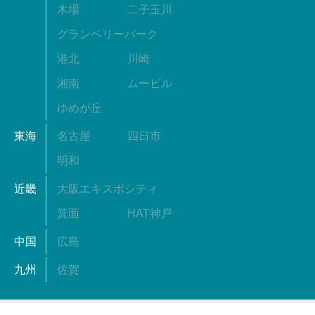
木場
二子玉川
グランベリーパーク
港北
川崎
湘南
ムービル
ゆめが丘
東海
名古屋
四日市
明和
近畿
大阪エキスポシティ
箕面
HAT神戸
中国
広島
九州
佐賀