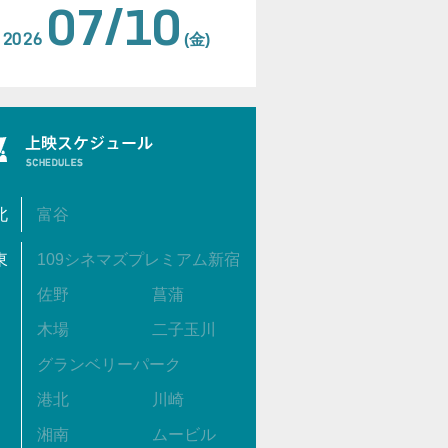
07/10
2026
(金)
北
富谷
東
109シネマズプレミアム新宿
佐野
菖蒲
木場
二子玉川
グランベリーパーク
港北
川崎
湘南
ムービル