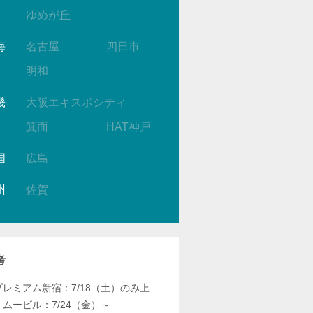
ゆめが丘
海
名古屋
四日市
明和
畿
大阪エキスポシティ
箕面
HAT神戸
国
広島
州
佐賀
考
プレミアム新宿：7/18（土）のみ上
、ムービル：7/24（金）～