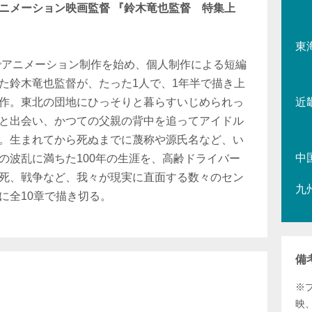
ニメーション映画監督 『鈴木竜也監督 特集上
東
学でアニメーション制作を始め、個人制作による短編
た鈴木竜也監督が、たった1人で、1年半で描き上
作。東北の団地にひっそりと暮らすいじめられっ
近
と出会い、かつての父親の背中を追ってアイドル
。生まれてから死ぬまでに蔑称や源氏名など、い
中
の波乱に満ちた100年の生涯を、高齢ドライバー
死、戦争など、我々が現実に直面する数々のセン
九
に全10章で描き切る。
備
※
映