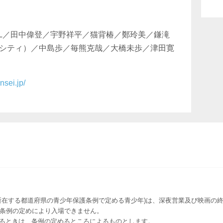
OOL／田中偉登／宇野祥平／猫背椿／鄭玲美／鎌滝
シティ）／中島歩／毎熊克哉／大橋未歩／津田寛
nsei.jp/
所在する都道府県の青少年保護条例で定める青少年)は、深夜営業及び映画の終
該条例の定めにより入場できません。
るときは、条例の定めるところによるものとします。