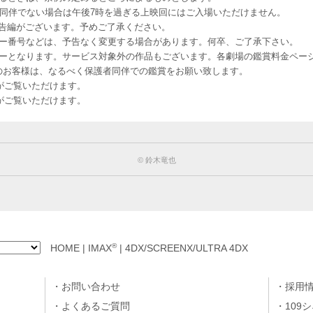
者同伴でない場合は午後7時を過ぎる上映回にはご入場いただけません。
予告編がございます。予めご了承ください。
ー番号などは、予告なく変更する場合があります。何卒、ご了承下さい。
はレイトショーとなります。サービス対象外の作品もございます。各劇場の鑑賞料金ペ
-12 12歳未満のお客様は、なるべく保護者同伴での鑑賞をお願い致します。
のお客様がご覧いただけます。
のお客様がご覧いただけます。
©︎ 鈴木竜也
®
HOME
|
IMAX
|
4DX/SCREENX/ULTRA 4DX
お問い合わせ
採用
よくあるご質問
109