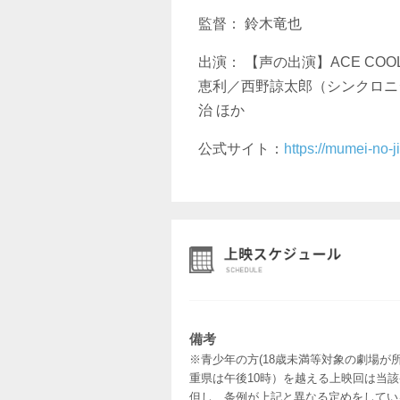
監督： 鈴木竜也
出演： 【声の出演】ACE C
恵利／西野諒太郎（シンクロニ
治 ほか
公式サイト：
https://mumei-no-ji
備考
※青少年の方(18歳未満等対象の劇場が
重県は午後10時）を越える上映回は当
但し、条例が上記と異なる定めをしてい