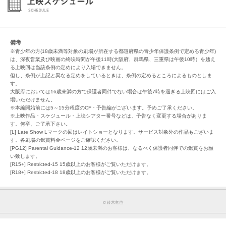
備考
※青少年の方(18歳未満等対象の劇場が所在する都道府県の青少年保護条例で定める青少年)
は、深夜営業及び映画の終映時間が午後11時(大阪府、群馬県、三重県は午後10時）を越え
る上映回は当該条例の定めにより入場できません。
但し、条例が上記と異なる定めをしているときは、条例の定めるところによるものとしま
す。
大阪府においては16歳未満の方で保護者同伴でない場合は午後7時を過ぎる上映回にはご入
場いただけません。
※本編開始前には5～15分程度のCF・予告編がございます。予めご了承ください。
※上映作品・スケジュール・上映シアター番号などは、予告なく変更する場合がありま
す。何卒、ご了承下さい。
[L] Late Show Lマークの回はレイトショーとなります。サービス対象外の作品もございま
す。各劇場の鑑賞料金ページをご確認ください。
[PG12] Parental Guidance-12 12歳未満のお客様は、なるべく保護者同伴での鑑賞をお願
い致します。
[R15+] Restricted-15 15歳以上のお客様がご覧いただけます。
[R18+] Restricted-18 18歳以上のお客様がご覧いただけます。
©︎ 鈴木竜也