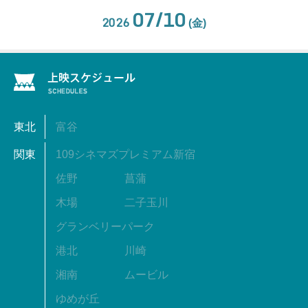
07/10
2026
(金)
東北
富谷
関東
109シネマズプレミアム新宿
佐野
菖蒲
木場
二子玉川
グランベリーパーク
港北
川崎
湘南
ムービル
ゆめが丘