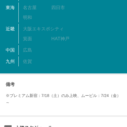
東海
名古屋
四日市
明和
近畿
大阪エキスポシティ
箕面
HAT神戸
中国
広島
九州
佐賀
備考
※プレミアム新宿：7/18（土）のみ上映、ムービル：7/24（金）
～