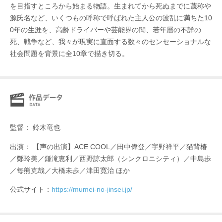
を目指すところから始まる物語。生まれてから死ぬまでに蔑称や
源氏名など、いくつもの呼称で呼ばれた主人公の波乱に満ちた10
0年の生涯を、高齢ドライバーや芸能界の闇、若年層の不詳の
死、戦争など、我々が現実に直面する数々のセンセーショナルな
社会問題を背景に全10章で描き切る。
監督： 鈴木竜也
出演： 【声の出演】ACE COOL／田中偉登／宇野祥平／猫背椿
／鄭玲美／鎌滝恵利／西野諒太郎（シンクロニシティ）／中島歩
／毎熊克哉／大橋未歩／津田寛治 ほか
公式サイト：
https://mumei-no-jinsei.jp/